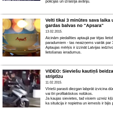
policijas un izraisīja avāriju.
Velti tikai 3 minūtes sava laika
gardas balvas no "Apsara"
13.02.2015.
Aicinām piedalīties aptaujā par tējas liet
paradumiem - tas neaizņems vairāk par 
Aptaujas mērķis ir izzināt Latvijas iedzīvo
lietošanas ieradumus.
VIDEO: Sieviešu kautiņš beidza
striptīzu
11.02.2015.
Vīrieši parasti diezgan labprāt izvicina dū
vai tīri profilaktiskos nolūkos.
Ja kaujas sievietes, tad visiem uzreiz kļū
ka situācija ir nopietna un iemesls ir biji