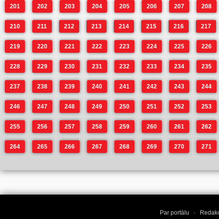
201
202
203
204
205
206
207
208
210
211
212
213
214
215
216
217
219
220
221
222
223
224
225
226
228
229
230
231
232
233
234
235
237
238
239
240
241
242
243
244
246
247
248
249
250
251
252
253
255
256
257
258
259
260
261
262
264
265
266
267
268
269
270
271
Par portālu
·
Redakc