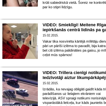
krūti sabiedriskā vietā.
Šoreiz ne konkrēti
par ko stipri līdzīgu.
VIDEO: Smieklīgi! Meitene Rīg
iepirkšanās centrā lidinās pa g
15.02.2015.
Vakar tika nosvinēta kārtējā mīlētāju dien
pāri un pārīši izlēma to pavadīt, bija katr
bet citi izlēma palidināties pa gaisu, jo mī
ceļot mūs spārnos!
VIDEO: Trillera cienīgi notikum
Iedzīvotāji aiztur likumpārkāpēj
15.02.2015.
Izrādās, ka nevajag obligāti gaidīt kāda tri
parādīšanos uz lielajiem ekrāniem vai
televīzijā.
ASV spraigi notikumi norisināj
visparāstākā lielceļa, kur kāds jaunietis 