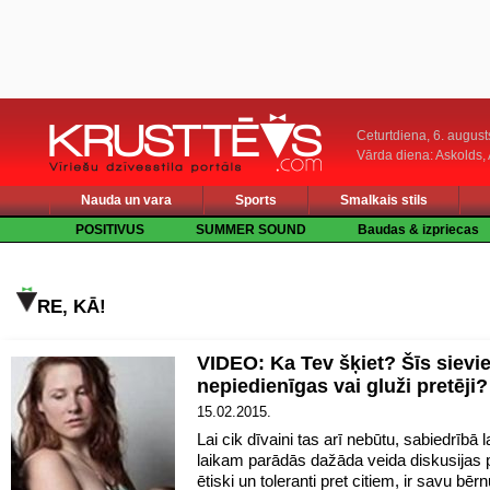
Ceturtdiena, 6. august
Vārda diena: Askolds,
Nauda un vara
Sports
Smalkais stils
POSITIVUS
SUMMER SOUND
Baudas & izpriecas
RE, KĀ!
VIDEO: Ka Tev šķiet? Šīs sievie
nepiedienīgas vai gluži pretēji
15.02.2015.
Lai cik dīvaini tas arī nebūtu, sabiedrībā 
laikam parādās dažāda veida diskusijas p
ētiski un toleranti pret citiem, ir savu bēr