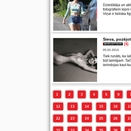
Dziedātāja un akt
fotogrāfiem lepni
Viņai ir lieliska f
Sieva, pozējot
(4)
05.02.2013.
Tiek runāts, ka la
būt laimīgam. Taču
ierindojas kaut k
1
2
3
4
5
6
12
13
14
15
16
1
22
23
24
25
26
2
32
33
34
35
36
3