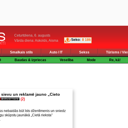
Ceturtdiena, 6. augusts
Seko:
8 186
Vārda diena: Askolds, Aisma
Smalkais stils
Auto / IT
Sekss
Tūrisms / Vie
D
Baudas & izpriecas
Veselība
Mode
Re, kā!
a sievu un reklamē jauno „Cieto
(2)
liss nebaidās būt īsts džentlmenis un sniedz
īgu skūpstu jaunākā „Cietā rieksta”
.