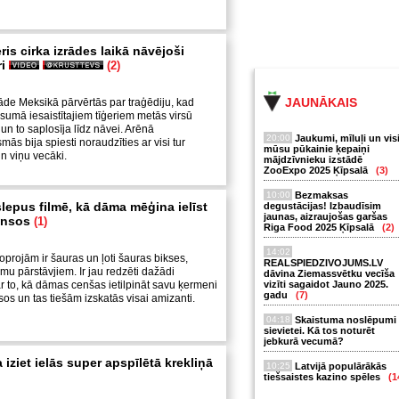
ris cirka izrādes laikā nāvējoši
ri
(2)
JAUNĀKAIS
rāde Meksikā pārvērtās par traģēdiju, kad
sumā iesaistītajiem tīģeriem metās virsū
un to saplosīja līdz nāvei. Arēnā
20:00
Jaukumi, mīluļi un vis
ās bija spiesti noraudzīties ar visi tur
mūsu pūkainie ķepaiņi
n viņu vecāki.
mājdzīvnieku izstādē
ZooExpo 2025 Ķīpsalā
(3)
10:00
Bezmaksas
lepus filmē, kā dāma mēģina ielīst
degustācijas! Izbaudīsim
jaunas, aizraujošas garšas
žinsos
(1)
Riga Food 2025 Ķīpsalā
(2)
14:02
oprojām ir šauras un ļoti šauras bikses,
REALSPIEDZIVOJUMS.LV
umu pārstāvjiem.
Ir jau redzēti dažādi
dāvina Ziemassvētku vecīša
ar to, kā dāmas cenšas ietilpināt savu ķermeni
vizīti sagaidot Jauno 2025.
gadu
(7)
os un tas tiešām izskatās visai amizanti.
04:18
Skaistuma noslēpumi
sievietei. Kā tos noturēt
jebkurā vecumā?
a iziet ielās super apspīlētā krekliņā
10:25
Latvijā populārākās
tiešsaistes kazino spēles
(1