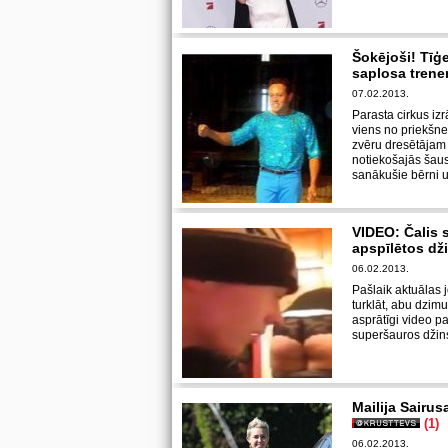
Šokējoši! Tīģe
saplosa trene
07.02.2013.
Parasta cirkus iz
viens no priekšne
zvēru dresētājam 
notiekošajās šausm
sanākušie bērni u
VIDEO: Čalis s
apspīlētos d
06.02.2013.
Pašlaik aktuālas j
turklāt, abu dzim
asprātīgi video p
superšauros džins
Mailija Sairus
(1)
06.02.2013.