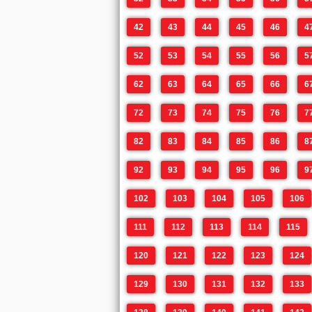
42
43
44
45
46
4
52
53
54
55
56
5
62
63
64
65
66
6
72
73
74
75
76
7
82
83
84
85
86
8
92
93
94
95
96
9
102
103
104
105
106
111
112
113
114
115
120
121
122
123
124
129
130
131
132
133