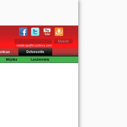
redakcija@krusttevs.com
snīcas
Dzīvesstils
Mūzika
Lasāmviela