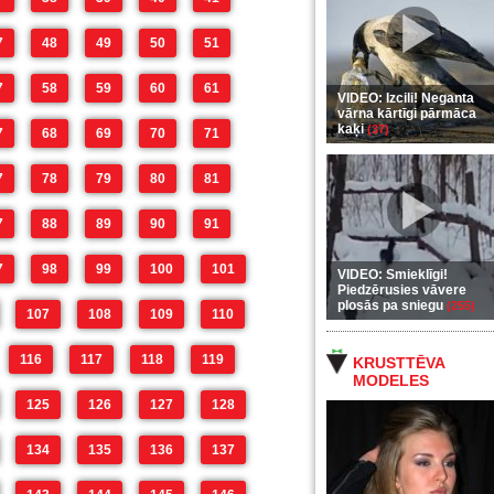
7
48
49
50
51
7
58
59
60
61
VIDEO: Izcili! Neganta
vārna kārtīgi pārmāca
kaķi
(37)
7
68
69
70
71
7
78
79
80
81
7
88
89
90
91
7
98
99
100
101
VIDEO: Smieklīgi!
Piedzērusies vāvere
plosās pa sniegu
(255)
107
108
109
110
116
117
118
119
KRUSTTĒVA
MODELES
125
126
127
128
134
135
136
137