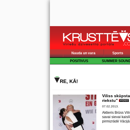
Nauda un vara
Sports
POSITIVUS
SUMMER SOUN
RE, KĀ!
Viliss skūpst
riekstu”
07.02.2013.
Aktieris Brūss Vi
savai sievai kaisl
pirmizrādē Vācijā