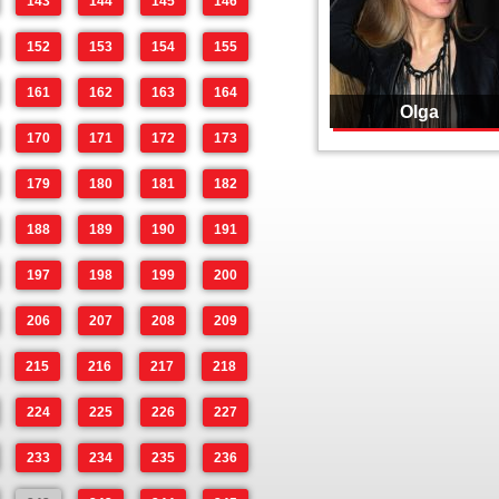
143
144
145
146
152
153
154
155
161
162
163
164
Olga
170
171
172
173
179
180
181
182
188
189
190
191
197
198
199
200
206
207
208
209
215
216
217
218
224
225
226
227
233
234
235
236