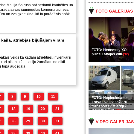
rise Mailija Sairusa pat nedomā kautrēties un
 izrāda savas jauniegūtās ķermeņa aprises.
FOTO GALERIJAS
igūra un zvaigzne zina, kā to parādīt vislabāk.
 kaila, atriebjas bijušajam vīram
FOTO: Hennessy XO
pulcē Latvijas eliti
(32)
bākais veids kā kādam atriebties, ir vienkārši
 arī pikanta fotosesija žurnālam noteikti
ur topa augšgalā.
7
8
9
10
11
FOTO: Nepieciešams
kravas vai pasažieru
transports? Mierīgi -
7
18
19
20
21
ieskaties šeit
(35)
7
28
29
30
31
VIDEO GALERIJAS
7
38
39
40
41