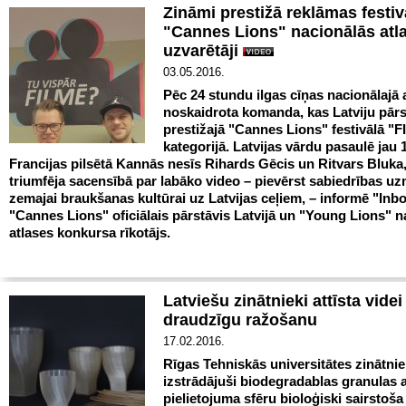
Zināmi prestižā reklāmas festiv
"Cannes Lions" nacionālās atl
uzvarētāji
03.05.2016.
Pēc 24 stundu ilgas cīņas nacionālajā 
noskaidrota komanda, kas Latviju pār
prestižajā "Cannes Lions" festivālā "
kategorijā. Latvijas vārdu pasaulē jau 1
Francijas pilsētā Kannās nesīs Rihards Gēcis un Ritvars Bluka,
triumfēja sacensībā par labāko video – pievērst sabiedrības u
zemajai braukšanas kultūrai uz Latvijas ceļiem, – informē "Inbo
"Cannes Lions" oficiālais pārstāvis Latvijā un "Young Lions" n
atlases konkursa rīkotājs.
Latviešu zinātnieki attīsta videi
draudzīgu ražošanu
17.02.2016.
Rīgas Tehniskās universitātes zinātniek
izstrādājuši biodegradablas granulas 
pielietojuma sfēru bioloģiski sairstoša