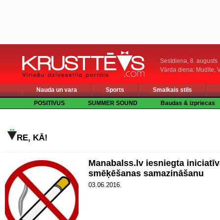
Sestdiena, 8. augusts
Vārda diena: Mudīte, V
Nauda un vara
Sports
Smalkais stils
POSITIVUS
SUMMER SOUND
Baudas & izpriecas
RE, KĀ!
Manabalss.lv iesniegta iniciatī
smēķēšanas samazināšanu
03.06.2016.