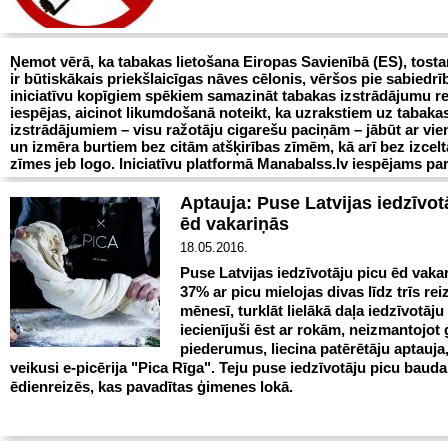
Ņemot vērā, ka tabakas lietošana Eiropas Savienībā (ES), tostar
ir būtiskākais priekšlaicīgas nāves cēlonis, vēršos pie sabiedrī
iniciatīvu kopīgiem spēkiem samazināt tabakas izstrādājumu r
iespējas, aicinot likumdošanā noteikt, ka uzrakstiem uz tabaka
izstrādājumiem – visu ražotāju cigarešu paciņām – jābūt ar vie
un izmēra burtiem bez citām atšķirības zīmēm, kā arī bez izcel
zīmes jeb logo. Iniciatīvu platformā Manabalss.lv iespējams par
Aptauja: Puse Latvijas iedzīvot
ēd vakariņās
18.05.2016.
Puse Latvijas iedzīvotāju picu ēd vaka
37% ar picu mielojas divas līdz trīs rei
mēnesī, turklāt lielākā daļa iedzīvotāju
iecienījuši ēst ar rokām, neizmantojot 
piederumus, liecina patērētāju aptauja
veikusi e-picērija "Pica Rīga". Teju puse iedzīvotāju picu bauda
ēdienreizēs, kas pavadītas ģimenes lokā.