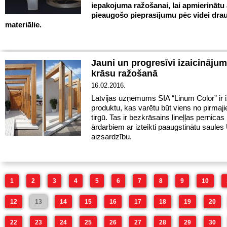
iepakojuma ražošanai, lai apmierinātu 
pieaugošo pieprasījumu pēc videi dra
materiālie.
Jauni un progresīvi izaicinājum
krāsu ražošanā
16.02.2016.
Latvijas uzņēmums SIA “Linum Color” ir i
produktu, kas varētu būt viens no pirmaj
tirgū. Tas ir bezkrāsains lineļļas pernica
ārdarbiem ar izteikti paaugstinātu saules
aizsardzību.
1
2
3
4
5
6
7
8
9
10
12
13
14
15
16
17
18
19
20
22
23
24
25
26
27
28
29
30