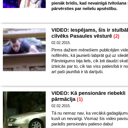
pienāk brīdis, kad nevainīgā
tvītošana
pārvērsties par nelielu apsēstību.
VIDEO: Iespējams, šis ir stulbā
cilvēks Pasaules vēsturē
(2)
02.02.2015.
Pirms dažiem mēnešiem publicējām video
nofilmēts, kā jaunieši labprāt guļ uz slied
Pārsteigums bija liels, cik ļoti daudzi skatī
izteicās par to, cik tas viss patiesībā ir n
arī paši jaunībā ir tā darījuši.
VIDEO: Kā pensionāre riebekli
pārmācīja
(1)
02.02.2015.
Tā nu nemaz nav, ka vecākā gadagājuma 
kusli un nevarīgi. Vismaz šis video pavis
parādīs pensionāru patieso dabu!