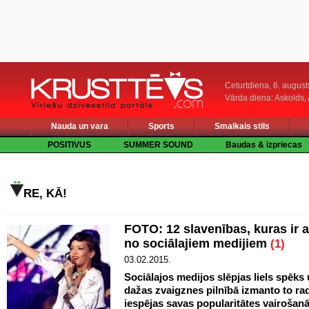
Ceturtdiena, 6. august
Vārda diena: Askolds,
Nauda un vara
Sports
Smalkais stils
POSITIVUS
SUMMER SOUND
Baudas & izpriecas
RE, KĀ!
FOTO: 12 slavenības, kuras ir a
no sociālajiem medijiem
(1)
03.02.2015.
Sociālajos medijos slēpjas liels spēks 
dažas zvaigznes pilnībā izmanto to rad
iespējas savas popularitātes vairošanā