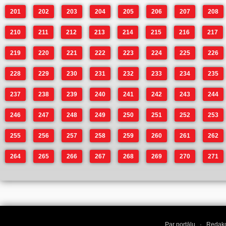
201
202
203
204
205
206
207
208
210
211
212
213
214
215
216
217
219
220
221
222
223
224
225
226
228
229
230
231
232
233
234
235
237
238
239
240
241
242
243
244
246
247
248
249
250
251
252
253
255
256
257
258
259
260
261
262
264
265
266
267
268
269
270
271
Par portālu
·
Redakc