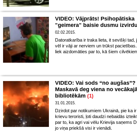
VIDEO: Vājprāts! Psihopātiska
"geimera" baisie dusmu izvird
02.02.2015.
Datoratkarība ir traka lieta, it sevišķi tad,
vēl ir vāji ar nerviem un trūkst pacietības
liek aizdomāties par to, kā šiem cilvēkiem
VIDEO: Vai sods “no augšas”?
Maskavā deg viena no vecākaj
bibliotēkām
(1)
31.01.2015.
Dzirdot par notikumiem Ukrainā, pie ka ir
krievu teroristi, ļoti daudzi nebaidās izte
par to, ka agri vai vēlu
Krievija saņems D
jo viņa priekšā visi ir vienādi.