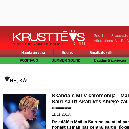
Sestdiena, 8. augusts
Vārda diena: Mudīte, V
Nauda un vara
Sports
Smalkais stils
POSITIVUS
SUMMER SOUND
Baudas & izpriecas
RE, KĀ!
Skandāls MTV ceremonijā - Mail
Sairusa uz skatuves smēķē zālī
11.11.2013.
Dziedātāja Mailija Sairusa jau atkal p
nonākt uzmanības centrā, kārtīgi šok