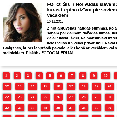
FOTO: Šīs ir Holivudas slavenī
kuras turpina dzīvot pie saviem
vecākiem
10.11.2013.
Zinot aptuvenās naudas summas, ko ak
saņem par dalībām dažādās filmās, liel
daļai cilvēku šķiet, ka mākslinieki uzre
lielas villas un vēlas privātumu. Nekā! 
zvaigznes, kuras labprātāk pavada laiku kopā ar vecākiem vai 
radiniekiem. Plašāk - FOTOGALERIJĀ!
1
2
3
4
5
6
7
8
9
10
12
13
14
15
16
17
18
19
20
22
23
24
25
26
27
28
29
30
32
33
34
35
36
37
38
39
40