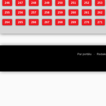
246
247
248
249
250
251
252
253
255
256
257
258
259
260
261
262
264
265
266
267
268
269
270
271
Par portālu
·
Redakc