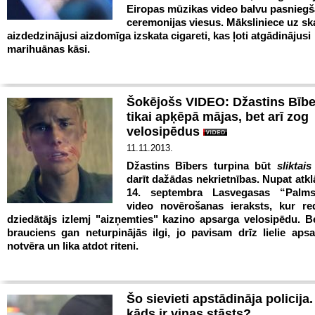
Eiropas mūzikas video balvu pasnieg
ceremonijas viesus. Māksliniece uz sk
aizdedzinājusi aizdomīga izskata cigareti, kas ļoti atgādinājusi
marihuānas kāsi.
Šokējošs VIDEO: Džastins Bībe
tikai apķēpā mājas, bet arī zog
velosipēdus
11.11.2013.
Džastins Bībers turpina būt
sliktai
darīt dažādas nekrietnības. Nupat atkl
14. septembra Lasvegasas “Palm
video novērošanas ieraksts, kur r
dziedātājs izlemj "aizņemties" kazino apsarga velosipēdu. B
brauciens gan neturpinājās ilgi, jo pavisam drīz lielie aps
notvēra un lika atdot riteni.
Šo sievieti apstādināja policija.
kāds ir viņas stāsts?