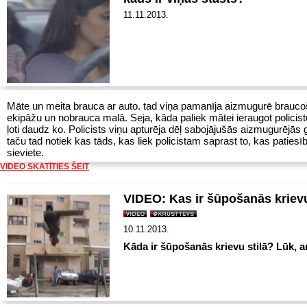
11.11.2013.
Māte un meita brauca ar auto. tad viņa pamanīja aizmugurē braucoš
ekipāžu un nobrauca malā. Seja, kāda paliek mātei ieraugot policist
ļoti daudz ko. Policists viņu apturēja dēļ sabojājušās aizmugurējās
taču tad notiek kas tāds, kas liek policistam saprast to, kas patiesībā
sieviete.
VIDEO SKATĪTIES ŠEIT
VIDEO: Kas ir šūpošanās krievu
10.11.2013.
Kāda ir šūpošanās krievu stilā? Lūk, arī