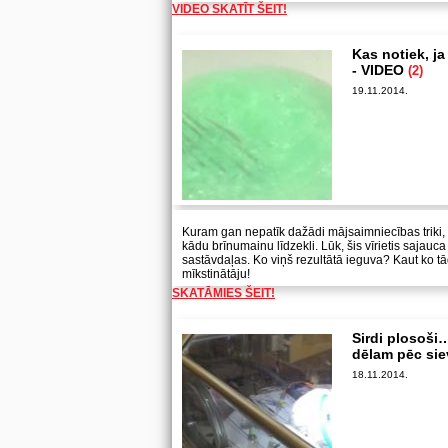
VIDEO SKATĪT ŠEIT!
Kas notiek, ja
- VIDEO
(2)
19.11.2014.
Kuram gan nepatīk dažādi mājsaimniecības triki, 
kādu brīnumainu līdzekli. Lūk, šis vīrietis sajauca
sastāvdaļas. Ko viņš rezultātā ieguva? Kaut ko t
mīkstinātāju!
SKATĀMIES ŠEIT!
Sirdi plosoši
dēlam pēc si
18.11.2014.