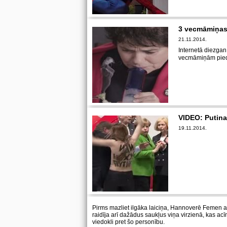
3 vecmāmiņas 
21.11.2014.
Internetā diezgan 
vecmāmiņām piedā
VIDEO: Putina
19.11.2014.
Pirms mazliet ilgāka laiciņa, Hannoverē Femen a
raidīja arī dažādus saukļus viņa virzienā, kas a
viedokli pret šo personību.