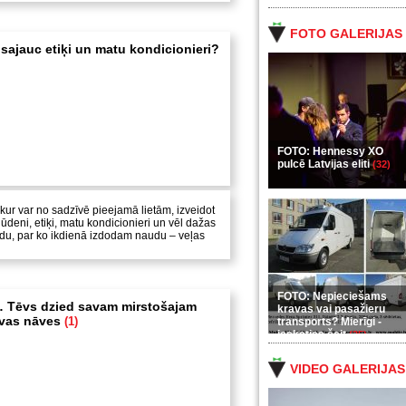
FOTO GALERIJAS
 sajauc etiķi un matu kondicionieri?
FOTO: Hennessy XO
pulcē Latvijas eliti
(32)
kur var no sadzīvē pieejamā lietām, izveidot
 ūdeni, etiķi, matu kondicionieri un vēl dažas
ādu, par ko ikdienā izdodam naudu – veļas
FOTO: Nepieciešams
… Tēvs dzied savam mirstošajam
kravas vai pasažieru
evas nāves
(1)
transports? Mierīgi -
ieskaties šeit
(35)
VIDEO GALERIJAS