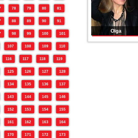
7
78
79
80
81
7
88
89
90
91
Olga
7
98
99
100
101
107
108
109
110
116
117
118
119
125
126
127
128
134
135
136
137
143
144
145
146
152
153
154
155
161
162
163
164
170
171
172
173