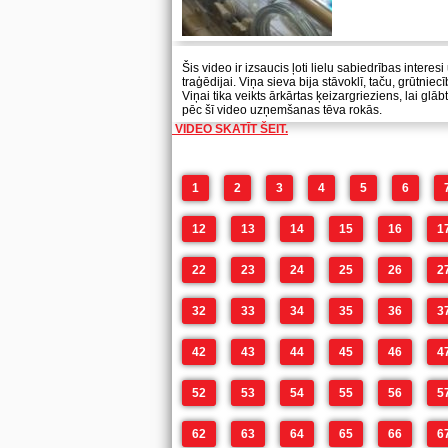
Šis video ir izsaucis ļoti lielu sabiedrības interesi
traģēdijai. Viņa sieva bija stāvoklī, taču, grūtnie
Viņai tika veikts ārkārtas ķeizargrieziens, lai gl
pēc šī video uzņemšanas tēva rokās.
VIDEO SKATĪT ŠEIT.
1
2
3
4
5
6
12
13
14
15
16
1
22
23
24
25
26
2
32
33
34
35
36
3
42
43
44
45
46
4
52
53
54
55
56
5
62
63
64
65
66
6