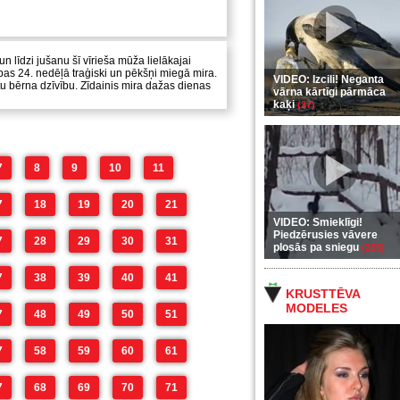
 un līdzi jušanu šī vīrieša mūža lielākajai
cības 24. nedēļā traģiski un pēkšņi miegā mira.
VIDEO: Izcili! Neganta
ābtu bērna dzīvību. Zīdainis mira dažas dienas
vārna kārtīgi pārmāca
kaķi
(37)
7
8
9
10
11
7
18
19
20
21
VIDEO: Smieklīgi!
Piedzērusies vāvere
7
28
29
30
31
plosās pa sniegu
(255)
7
38
39
40
41
KRUSTTĒVA
MODELES
7
48
49
50
51
7
58
59
60
61
7
68
69
70
71