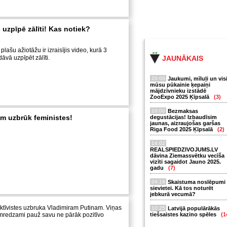
uzpīpē zālīti! Kas notiek?
plašu ažiotāžu ir izraisījis video, kurā 3
vā uzpīpēt zālīti.
JAUNĀKAIS
20:00
Jaukumi, mīluļi un vis
mūsu pūkainie ķepaiņi
mājdzīvnieku izstādē
ZooExpo 2025 Ķīpsalā
(3)
10:00
Bezmaksas
m uzbrūk feministes!
degustācijas! Izbaudīsim
jaunas, aizraujošas garšas
Riga Food 2025 Ķīpsalā
(2)
14:02
REALSPIEDZIVOJUMS.LV
dāvina Ziemassvētku vecīša
vizīti sagaidot Jauno 2025.
gadu
(7)
04:18
Skaistuma noslēpumi
sievietei. Kā tos noturēt
jebkurā vecumā?
ktīvistes uzbruka Vladimiram Putinam. Viņas
10:25
Latvijā populārākās
cīmredzami pauž savu ne pārāk pozitīvo
tiešsaistes kazino spēles
(1