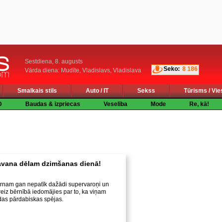
Sestdiena, 8. augusts
Seko:
8 186
Vārda diena: Mudīte, Vladislavs, Vladislava
Smalkais stils
Auto / IT
Sekss
Tūrisms / Vie
D
Baudas & izpriecas
Veselība
Mode
Re, kā!
āvana dēlam dzimšanas dienā!
nam gan nepatīk dažādi supervaroņi un
eiz bērnībā iedomājies par to, ka viņam
das pārdabiskas spējas.