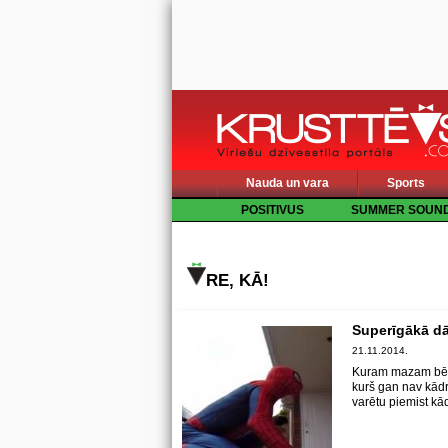
Nauda un vara
Sports
POSITIVUS
SUMMER SOUN
RE, KĀ!
Superīgākā d
21.11.2014.
Kuram mazam bēr
kurš gan nav kādr
varētu piemist kā