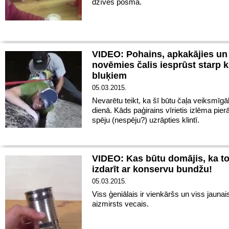
dzīves posmā.
VIDEO: Pohains, apkakājies un
novēmies čalis iesprūst starp k
bluķiem
05.03.2015.
Nevarētu teikt, ka šī būtu čaļa veiksmīg
dienā.
Kāds paģirains vīrietis izlēma pier
spēju (nespēju?) uzrāpties klintī.
VIDEO: Kas būtu domājis, ka to
izdarīt ar konservu bundžu!
05.03.2015.
Viss ģeniālais ir vienkāršs un viss jaunais 
aizmirsts vecais.