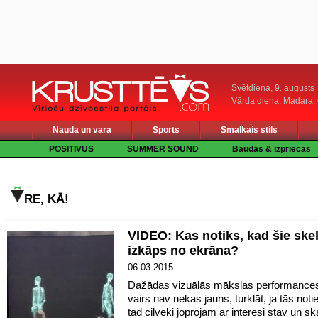
Svētdiena, 9. augusts
Vārda diena: Madara
Nauda un vara
Sports
Smalkais stils
POSITIVUS
SUMMER SOUND
Baudas & izpriecas
RE, KĀ!
VIDEO: Kas notiks, kad šie skel
izkāps no ekrāna?
06.03.2015.
Dažādas vizuālās mākslas performances
vairs nav nekas jauns, turklāt, ja tās noti
tad cilvēki joprojām ar interesi stāv un sk