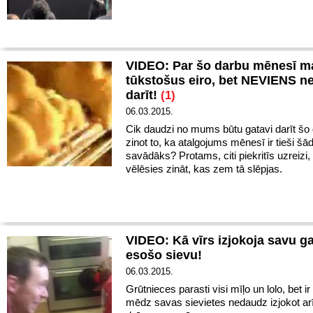
VIDEO: Par šo darbu mēnesī m
tūkstošus eiro, bet NEVIENS ne
darīt!
(1)
06.03.2015.
Cik daudzi no mums būtu gatavi darīt šo 
zinot to, ka atalgojums mēnesī ir tieši šā
savādāks? Protams, citi piekritīs uzreizi, b
vēlēsies zināt, kas zem tā slēpjas.
VIDEO: Kā vīrs izjokoja savu g
esošo sievu!
06.03.2015.
Grūtnieces parasti visi mīļo un lolo, bet ir 
mēdz savas sievietes nedaudz izjokot arī