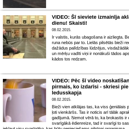
VIDEO: Šī sieviete izmainīja akl
dienu! Skaisti!
08.02.2015.
Ir valstis, kurās ubagošana ir aizliegta. B
runa nebūs par to.
Lielās pilsētās bieži 
dažādus palīdzības lūdzējus, visdažād
un mērķu vadīti viņi ir nonākuši tādos ap
kādos tos redzam.
VIDEO: Pēc šī video noskatīša
pirmais, ko izdarīsi - skriesi pie
ledusskapja
08.02.2015.
Bieži vien atklājas tas, ka viss ģeniālais p
ļoti vienkāršs.
Tas ir noticis arī tālāk apra
gadījumā. Ņemot vērā to, ka brokastis ir
svarīgākā ēdienreize, tad ir svarīgi to sa
iekļaut visu svarīgāko, kas būtu nepieciešams pilnīgai organisma