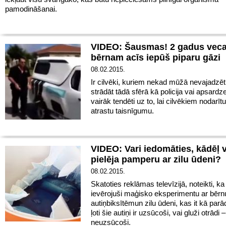
pamodināšanai.
VIDEO: Šausmas! 2 gadus vec
bērnam acīs iepūš piparu gāzi
08.02.2015.
Ir cilvēki, kuriem nekad mūžā nevajadzēt 
strādāt tādā sfērā kā policija vai apsardze,
vairāk tendēti uz to, lai cilvēkiem nodarīt
atrastu taisnīgumu.
VIDEO: Vari iedomāties, kādēļ 
pielēja pamperu ar zilu ūdeni?
08.02.2015.
Skatoties reklāmas televīzijā, noteikti, ka
ievērojuši maģisko eksperimentu ar bērn
autiņbiksītēmun zilu ūdeni, kas it kā parād
ļoti šie autiņi ir uzsūcoši, vai gluži otrādi –
neuzsūcoši.