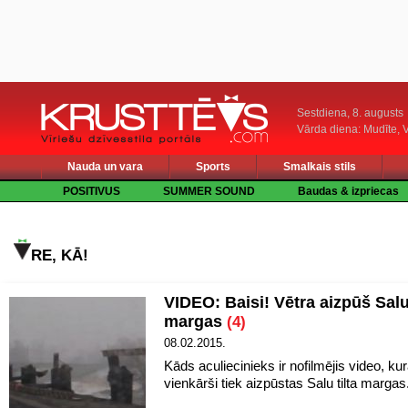
Sestdiena, 8. augusts
Vārda diena: Mudīte, V
Nauda un vara
Sports
Smalkais stils
POSITIVUS
SUMMER SOUND
Baudas & izpriecas
RE, KĀ!
VIDEO: Baisi! Vētra aizpūš Salu 
margas
(4)
08.02.2015.
Kāds aculiecinieks ir nofilmējis video, kur
vienkārši tiek aizpūstas Salu tilta margas