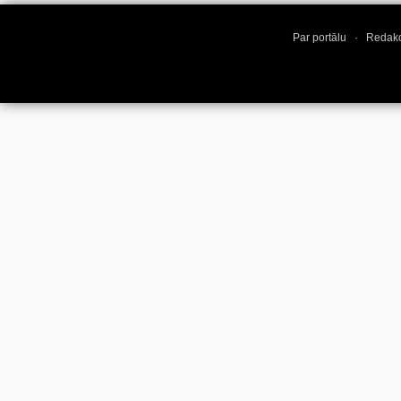
Par portālu
·
Redakc