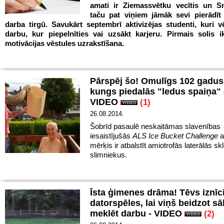
amati ir Ziemassvētku vecītis un Sni
taču pat viņiem jāmāk sevi pierādīt 
darba tirgū. Savukārt septembrī aktivizējas studenti, kuri v
darbu, kur piepelnīties vai uzsākt karjeru. Pirmais solis i
motivācijas vēstules uzrakstīšana.
Pārspēj šo! Omulīgs 102 gadus
kungs piedalās "ledus spaiņa" a
VIDEO
(1)
26.08.2014.
Šobrīd pasaulē neskaitāmas slavenības
iesaistījušās
ALS Ice Bucket Challenge
a
mērķis ir atbalstīt amiotrofās laterālās s
slimniekus.
Īsta ģimenes drāma! Tēvs iznīc
datorspēles, lai viņš beidzot sā
meklēt darbu - VIDEO
(2)