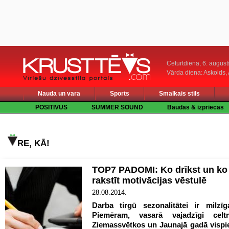
Ceturtdiena, 6. august
Vārda diena: Askolds,
Nauda un vara
Sports
Smalkais stils
POSITIVUS
SUMMER SOUND
Baudas & izpriecas
RE, KĀ!
TOP7 PADOMI: Ko drīkst un ko 
rakstīt motivācijas vēstulē
28.08.2014.
Darba tirgū sezonalitātei ir milzī
Piemēram, vasarā vajadzīgi celtn
Ziemassvētkos un Jaunajā gadā vispie