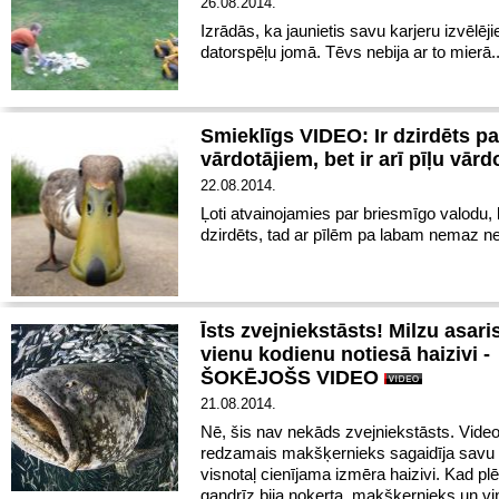
26.08.2014.
Izrādās, ka jaunietis savu karjeru izvēlēji
datorspēļu jomā. Tēvs nebija ar to mierā..
Smieklīgs VIDEO: Ir dzirdēts pa
vārdotājiem, bet ir arī pīļu vārd
22.08.2014.
Ļoti atvainojamies par briesmīgo valodu, 
dzirdēts, tad ar pīlēm pa labam nemaz n
Īsts zvejniekstāsts! Milzu asari
vienu kodienu notiesā haizivi -
ŠOKĒJOŠS VIDEO
21.08.2014.
Nē, šis nav nekāds zvejniekstāsts. Vide
redzamais makšķernieks sagaidīja savu 
visnotaļ cienījama izmēra haizivi. Kad pl
gandrīz bija noķerta, makšķernieks un v