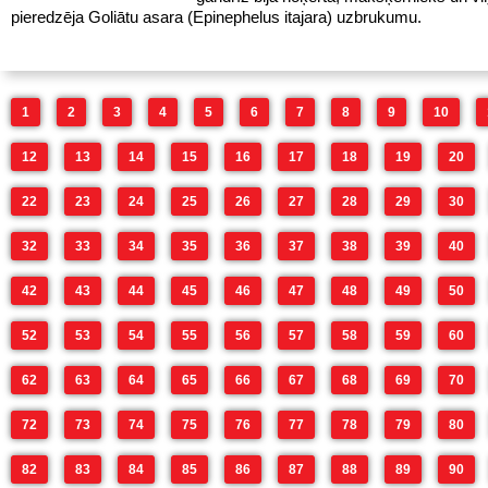
pieredzēja Goliātu asara (Epinephelus itajara) uzbrukumu.
1
2
3
4
5
6
7
8
9
10
12
13
14
15
16
17
18
19
20
22
23
24
25
26
27
28
29
30
32
33
34
35
36
37
38
39
40
42
43
44
45
46
47
48
49
50
52
53
54
55
56
57
58
59
60
62
63
64
65
66
67
68
69
70
72
73
74
75
76
77
78
79
80
82
83
84
85
86
87
88
89
90