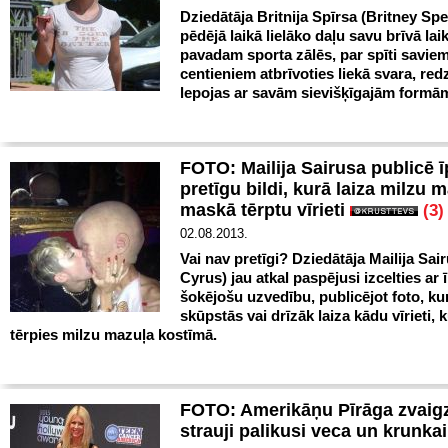
Dziedātāja Britnija Spīrsa (Britney Spe
pēdējā laikā lielāko daļu savu brīvā lai
pavadam sporta zālēs, par spīti savie
centieniem atbrīvoties liekā svara, re
lepojas ar savām sievišķīgajām formā
FOTO: Mailija Sairusa publicē ī
pretīgu bildi, kurā laiza milzu 
maskā tērptu vīrieti
(3)
02.08.2013.
Vai nav pretīgi? Dziedātāja Mailija Sai
Cyrus) jau atkal paspējusi izcelties ar 
šokējošu uzvedību, publicējot foto, ku
skūpstās vai drīzāk laiza kādu vīrieti, 
tērpies milzu mazuļa kostīmā.
FOTO: Amerikāņu Pīrāga zvaig
strauji palikusi veca un krunka