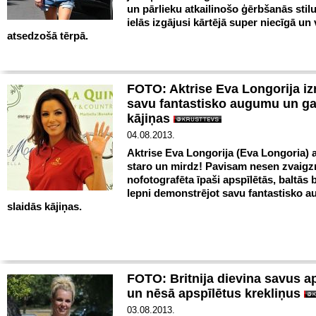
un pārlieku atkailinošo ģērbšanās stilu,
ielās izgājusi kārtējā super niecīgā un 
atsedzošā tērpā.
FOTO: Aktrise Eva Longorija iz
savu fantastisko augumu un g
kājiņas
04.08.2013.
Aktrise Eva Longorija (Eva Longoria) 
staro un mirdz! Pavisam nesen zvaigzn
nofotografēta īpaši apspīlētās, baltās 
lepni demonstrējot savu fantastisko 
slaidās kājiņas.
FOTO: Britnija dievina savus 
un nēsā apspīlētus krekliņus
03.08.2013.