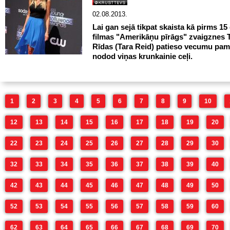
02.08.2013.
Lai gan sejā tikpat skaista kā pirms 15
filmas "Amerikāņu pīrāgs" zvaigznes 
Rīdas (Tara Reid) patieso vecumu pam
nodod viņas krunkainie ceļi.
1
2
3
4
5
6
7
8
9
10
12
13
14
15
16
17
18
19
20
22
23
24
25
26
27
28
29
30
32
33
34
35
36
37
38
39
40
42
43
44
45
46
47
48
49
50
52
53
54
55
56
57
58
59
60
62
63
64
65
66
67
68
69
70