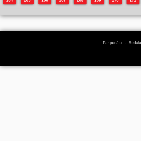
264
265
266
267
268
269
270
271
Par portālu
·
Redakc