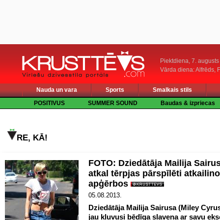
Piektdiena, 7. augusts
Vārda diena: Alfrēds, 
Nauda un vara
Sports
Smalkais stils
POSITIVUS
SUMMER SOUND
Baudas & izpriecas
RE, KĀ!
FOTO: Dziedātāja Mailija Sairus
atkal tērpjas pārspīlēti atkailin
apģērbos
05.08.2013.
Dziedātāja Mailija Sairusa (Miley Cyru
jau kļuvusi bēdīga slavena ar savu eks