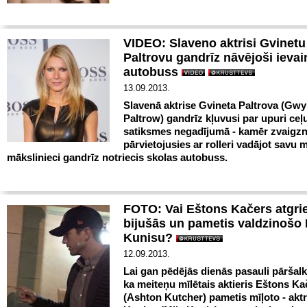
VIDEO: Slaveno aktrisi Gvinetu
Paltrovu gandrīz nāvējoši ievai
autobuss
13.09.2013.
Slavenā aktrise Gvineta Paltrova (Gw
Paltrow) gandrīz kļuvusi par upuri ceļ
satiksmes negadījumā - kamēr zvaigz
pārvietojusies ar rolleri vadājot savu m
mākslinieci gandrīz notriecis skolas autobuss.
FOTO: Vai Eštons Kačers atgrie
bijušās un pametis valdzinošo 
Kunisu?
12.09.2013.
Lai gan pēdējās dienās pasauli pāršalk
ka meiteņu mīlētais aktieris Eštons Ka
(Ashton Kutcher) pametis mīļoto - aktr