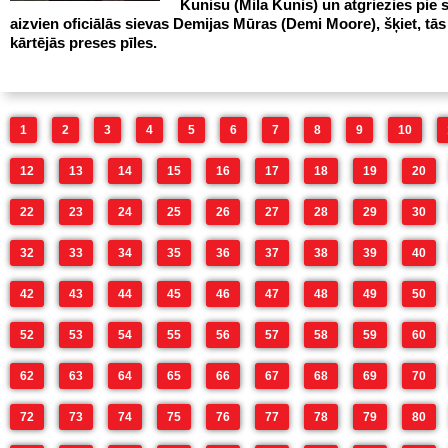
Kunisu (Mila Kunis) un atgriezies pie 
aizvien oficiālās sievas Demijas Mūras (Demi Moore), šķiet, tās i
kārtējās preses pīles.
1
2
3
4
5
6
7
8
9
10
12
13
14
15
16
17
18
19
20
22
23
24
25
26
27
28
29
30
32
33
34
35
36
37
38
39
40
42
43
44
45
46
47
48
49
50
52
53
54
55
56
57
58
59
60
62
63
64
65
66
67
68
69
70
72
73
74
75
76
77
78
79
80