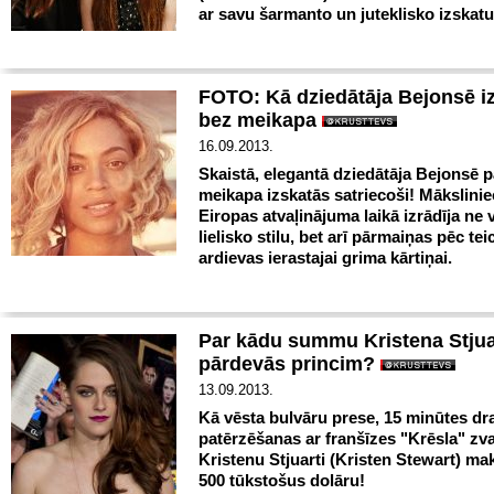
ar savu šarmanto un juteklisko izskatu
FOTO: Kā dziedātāja Bejonsē i
bez meikapa
16.09.2013.
Skaistā, elegantā dziedātāja Bejonsē p
meikapa izskatās satriecoši! Mākslini
Eiropas atvaļinājuma laikā izrādīja ne 
lielisko stilu, bet arī pārmaiņas pēc tei
ardievas ierastajai grima kārtiņai.
Par kādu summu Kristena Stjua
pārdevās princim?
13.09.2013.
Kā vēsta bulvāru prese, 15 minūtes d
patērzēšanas ar franšīzes "Krēsla" zv
Kristenu Stjuarti (Kristen Stewart) mak
500 tūkstošus dolāru!