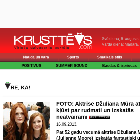
Svētdiena, 9. augusts
Vārda diena: Madara
Nauda un vara
Sports
Smalkais stils
POSITIVUS
SUMMER SOUND
Baudas & izpriecas
RE, KĀ!
FOTO: Aktrise Džuliana Mūra at
kļūst par rudmati un izskatās
neatvairāmi
16.09.2013.
Pat 52 gadu vecumā aktrise Džuliana 
(Julianne Moore) izskatās fantastiski 