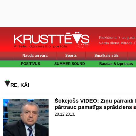
Piektdiena, 7. augusts
Vārda diena: Alfrēds, 
Nauda un vara
Sports
Smalkais stils
POSITIVUS
SUMMER SOUND
Baudas & izpriecas
RE, KĀ!
Šokējošs VIDEO: Ziņu pārraidi
pārtrauc pamatīgs sprādziens
28.12.2013.