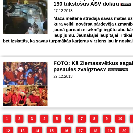
150 tūkstošus ASV dolāru
27.12.2013.
Mazā meitene strādāja savas mātes u
kura veikli novērsa pārdevēja uzmanību
jaunā garnadze sekmīgi iegūtu abu kā
laupījumu. Jaunākajai laupītājai ir tikai
bet izskatās, ka savas turpmākās karjeras virziens jau ir noska
FOTO: Kā Ziemassvētkus sagai
pasaules zvaigznes?
27.12.2013.
1
2
3
4
5
6
7
8
9
10
12
13
14
15
16
17
18
19
20