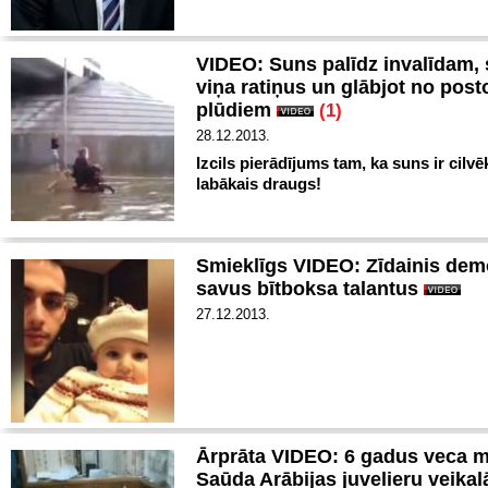
VIDEO: Suns palīdz invalīdam, 
viņa ratiņus un glābjot no pos
plūdiem
(1)
28.12.2013.
Izcils pierādījums tam, ka suns ir cilvē
labākais draugs!
Smieklīgs VIDEO: Zīdainis dem
savus bītboksa talantus
27.12.2013.
Ārprāta VIDEO: 6 gadus veca m
Saūda Arābijas juvelieru veika