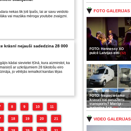
FOTO GALERIJAS
dara nekas tik ļoti īpašs, lai ar savu veidoto
ielāka vai mazāka mēroga youtube zvaigzni.
te krāsnī nejauši sadedzina 28 000
FOTO: Hennessy XO
pulcē Latvijas eliti
(32)
gājis kādai sievietei Ķīnā, kura aizmirstot, ka
s maisiņš ar uzkrājumiem 28 tūkstošu eiro
ināja, jo vēlējās iemalkot karstas tējas
FOTO: Nepieciešams
kravas vai pasažieru
transports? Mierīgi -
7
8
9
10
11
ieskaties šeit
(35)
7
18
19
20
21
VIDEO GALERIJAS
7
28
29
30
31