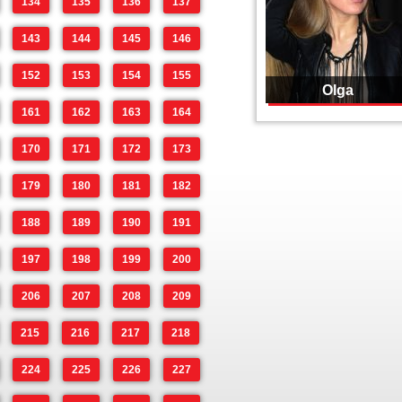
134
135
136
137
143
144
145
146
152
153
154
155
Olga
161
162
163
164
170
171
172
173
179
180
181
182
188
189
190
191
197
198
199
200
206
207
208
209
215
216
217
218
224
225
226
227