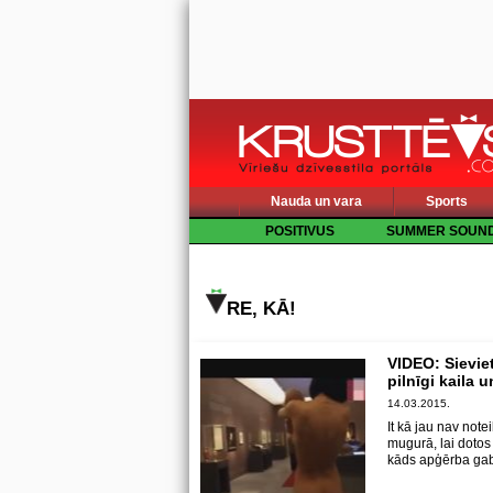
Nauda un vara
Sports
POSITIVUS
SUMMER SOUN
RE, KĀ!
VIDEO: Sievie
pilnīgi kaila u
14.03.2015.
It kā jau nav not
mugurā, lai dotos
kāds apģērba gab