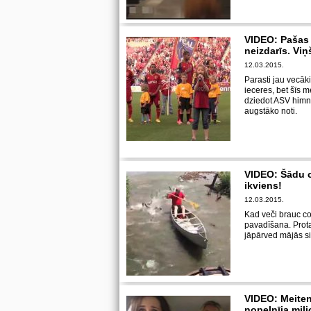
VIDEO: Pašas 
neizdarīs. Viņ
12.03.2015.
Parasti jau vecāk
ieceres, bet šīs m
dziedot ASV himn
augstāko noti.
VIDEO: Šādu c
ikviens!
12.03.2015.
Kad veči brauc cop
pavadīšana. Protam
jāpārved mājās si
VIDEO: Meiten
nopelnīja mil