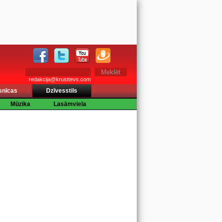
redakcija@krusttevs.com
snīcas
Dzīvesstils
Mūzika
Lasāmviela