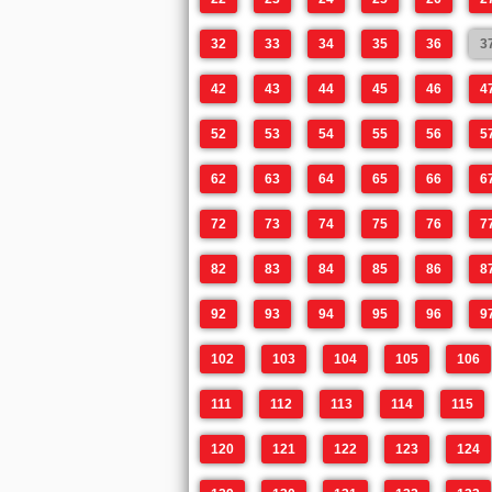
32
33
34
35
36
3
42
43
44
45
46
4
52
53
54
55
56
5
62
63
64
65
66
6
72
73
74
75
76
7
82
83
84
85
86
8
92
93
94
95
96
9
102
103
104
105
106
111
112
113
114
115
120
121
122
123
124