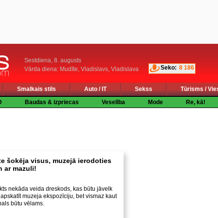
Sestdiena, 8. augusts
Seko:
8 186
Vārda diena: Mudīte, Vladislavs, Vladislava
Smalkais stils
Auto / IT
Sekss
Tūrisms / Vie
D
Baudas & izpriecas
Veselība
Mode
Re, kā!
te šokēja visus, muzejā ierodoties
n ar mazuli!
eikts nekāda veida dreskods, kas būtu jāvelk
 apskatīt muzeja ekspozīciju, bet vismaz kaut
als būtu vēlams.