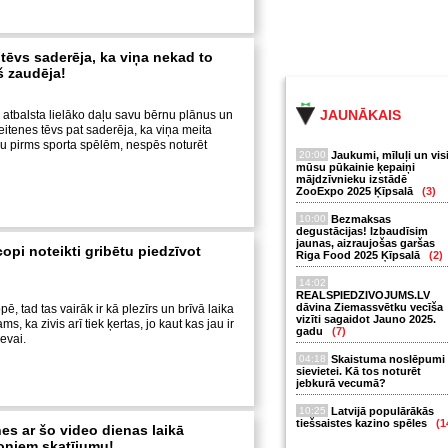
tēvs saderēja, ka viņa nekad to
š zaudēja!
JAUNĀKAIS
i atbalsta lielāko daļu savu bērnu plānus un
eitenes tēvs pat saderēja, ka viņa meita
u pirms sporta spēlēm, nespēs noturēt
20:00
Jaukumi, mīluļi un vis
mūsu pūkainie ķepaiņi
mājdzīvnieku izstādē
ZooExpo 2025 Ķīpsalā
(3)
10:00
Bezmaksas
degustācijas! Izbaudīsim
jaunas, aizraujošas garšas
opi noteikti gribētu piedzīvot
Riga Food 2025 Ķīpsalā
(2)
14:02
REALSPIEDZIVOJUMS.LV
dāvina Ziemassvētku vecīša
ē, tad tas vairāk ir kā plezīrs un brīvā laika
vizīti sagaidot Jauno 2025.
s, ka zivis arī tiek ķertas, jo kaut kas jau ir
gadu
(7)
evai.
04:18
Skaistuma noslēpumi
sievietei. Kā tos noturēt
jebkurā vecumā?
10:25
Latvijā populārākās
tiešsaistes kazino spēles
(1
es ar šo video dienas laikā
joniem skatījumu!