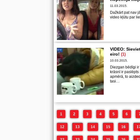
11.03.2015.
Dažkārt pat nav jā
video kļūtu par l
VIDEO: Sievie
eiro!
(1)
10.03.2015.
Diezgan bēdīgi ir 
krāsnī ir paslēpt
apmērā, to aizdedz
tasi…
1
2
3
4
5
6
12
13
14
15
16
1
22
23
24
25
26
2