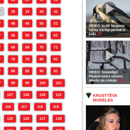
7
38
39
40
41
7
48
49
50
51
VIDEO: Izcili! Neganta
vārna kārtīgi pārmāca
kaķi
(37)
7
58
59
60
61
7
68
69
70
71
7
78
79
80
81
7
88
89
90
91
VIDEO: Smieklīgi!
Piedzērusies vāvere
plosās pa sniegu
(255)
7
98
99
100
101
107
108
109
110
KRUSTTĒVA
MODELES
116
117
118
119
125
126
127
128