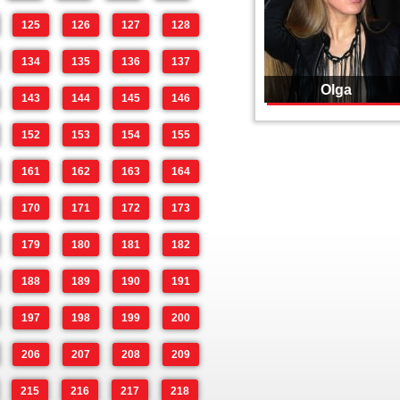
125
126
127
128
134
135
136
137
Olga
143
144
145
146
152
153
154
155
161
162
163
164
170
171
172
173
179
180
181
182
188
189
190
191
197
198
199
200
206
207
208
209
215
216
217
218