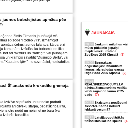
sas bojājumi, iesaistījās policija.
s jaunos bobslejistus apmāca pēc
em
JAUNĀKAIS
 leģenda Zintis Ekmanis jaunākajā AS
sfilmu epizodē "Rodeo vīrs", izmantojot
apmāca četrus jaunos talantus, kā pareizi
20:00
Jaukumi, mīluļi un vis
mūsu pūkainie ķepaiņi
eja kamanām. Izrādās, ka bobam ir ne tikai
mājdzīvnieku izstādē
, bet arī raksturs un "radziņi". Vai jaunajiem
ZooExpo 2025 Ķīpsalā
(3)
ša un krampis savaldīt "Dusmīgo Bertu", vai
t "Kaulaino ķēvi" - to uzzināsiet, noskatoties
10:00
Bezmaksas
degustācijas! Izbaudīsim
jaunas, aizraujošas garšas
Riga Food 2025 Ķīpsalā
(2)
14:02
REALSPIEDZIVOJUMS.LV
as! Šī anakonda krokodilu gremoja
dāvina Ziemassvētku vecīša
vizīti sagaidot Jauno 2025.
gadu
(7)
 ka izdzīvo stiprākais un tur neko padarīt
04:18
Skaistuma noslēpumi
ojams arī cilvēku starpā, bet atšķirība ir tā,
sievietei. Kā tos noturēt
jebkurā vecumā?
 viens otru neēd un neizmet no bara (vai
 izdarīts kas slikts.
10:25
Latvijā populārākās
tiešsaistes kazino spēles
(1