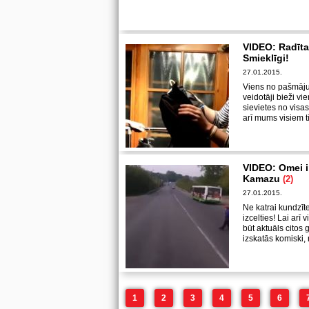
VIDEO: Radīta
Smieklīgi!
27.01.2015.
Viens no pašmāju 
veidotāji bieži v
sievietes no visa
arī mums visiem t
VIDEO: Omei i
Kamazu
(2)
27.01.2015.
Ne katrai kundzīt
izcelties!
Lai arī 
būt aktuāls citos 
izskatās komiski,
1
2
3
4
5
6