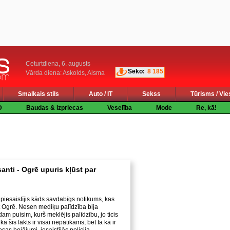
Ceturtdiena, 6. augusts
Seko:
8 185
Vārda diena: Askolds, Aisma
Smalkais stils
Auto / IT
Sekss
Tūrisms / Vie
D
Baudas & izpriecas
Veselība
Mode
Re, kā!
anti - Ogrē upuris kļūst par
iesaistījis kāds savdabīgs notikums, kas
at Ogrē. Nesen mediķu palīdzība bija
m puisim, kurš meklējis palīdzību, jo ticis
a šis fakts ir visai nepatīkams, bet tā kā ir