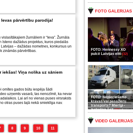
FOTO GALERIJAS
 Ievas pārvērtību parodija!
vislasītākajiem žurnāliem ir “Ieva”. Žurnāla
ien īsteno dažādus projektus, kuros piedalās
s Latvijas – dažādas nometnes, konkursus un
FOTO: Hennessy XO
ik zināmās pārvērtības.
pulcē Latvijas eliti
(32)
r iekšas! Viņa nolika uz sāniem
ei omītes gados būtu iespēja šādi
video uzņemts vasarā, tas nenozīmē, ka nevar
FOTO: Nepieciešams
gadalaikos. Lai arī no vienas puses virsraksts
kravas vai pasažieru
 no otras puses tajā nekā smieklīga nav.
transports? Mierīgi -
ieskaties šeit
(35)
VIDEO GALERIJAS
7
8
9
10
11