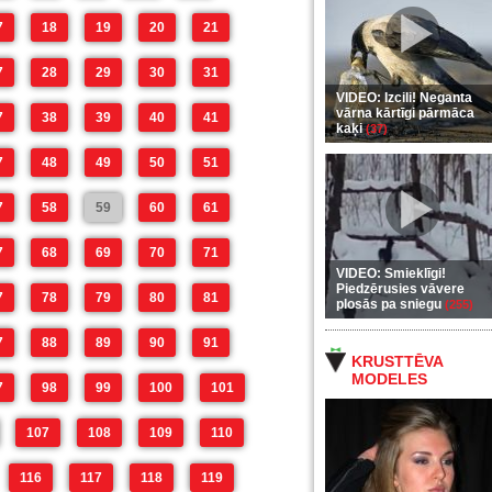
7
18
19
20
21
7
28
29
30
31
VIDEO: Izcili! Neganta
vārna kārtīgi pārmāca
7
38
39
40
41
kaķi
(37)
7
48
49
50
51
7
58
59
60
61
7
68
69
70
71
VIDEO: Smieklīgi!
Piedzērusies vāvere
7
78
79
80
81
plosās pa sniegu
(255)
7
88
89
90
91
KRUSTTĒVA
MODELES
7
98
99
100
101
107
108
109
110
116
117
118
119