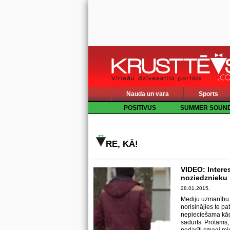
Nauda un vara
Sports
POSITIVUS
SUMMER SOUN
RE, KĀ!
VIDEO: Interes
noziedznieku
28.01.2015.
Mediju uzmanību p
norisinājies te p
nepieciešama kāda
sadurts. Protams, k