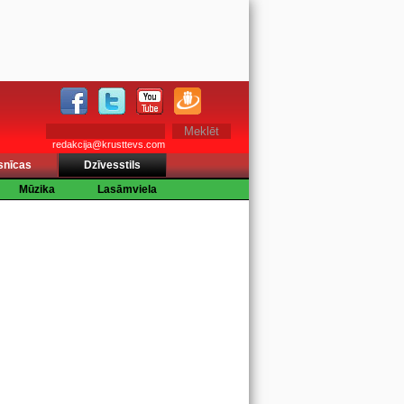
redakcija@krusttevs.com
snīcas
Dzīvesstils
Mūzika
Lasāmviela