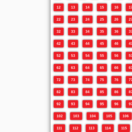
12
13
14
15
16
1
22
23
24
25
26
2
32
33
34
35
36
3
42
43
44
45
46
4
52
53
54
55
56
5
62
63
64
65
66
6
72
73
74
75
76
7
82
83
84
85
86
8
92
93
94
95
96
9
102
103
104
105
106
111
112
113
114
115