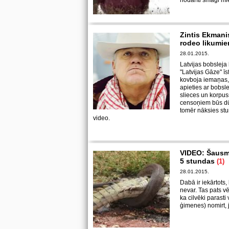
nodarīti smagi mie
Zintis Ekmani
rodeo likumi
28.01.2015.
Latvijas bobsleja
"Latvijas Gāze" ī
kovboja iemaņas, 
apieties ar bobsl
slieces un korpuss
censoņiem būs dū
tomēr nāksies stum
video.
VIDEO: Šausm
5 stundas
(1)
28.01.2015.
Dabā ir iekārtots,
nevar. Tas pats vēr
ka cilvēki parasti
ģimenes) nomirt, ja