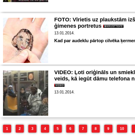
FOTO: Vīrietis uz plaukstām iz
ģimenes portretus
13.01.2014.
Kad par audeklu pārtop cilvēka ķermeni
VIDEO: Ļoti oriģināls un smiek
veids, kā iegūt dāmu telefona
13.01.2014.
1
2
3
4
5
6
7
8
9
10