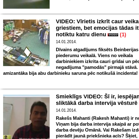
VIDEO: Vīrietis izkrīt caur veika
griestiem, bet emocijas tādas it
notiktu katru dienu
(1)
14.01.2014.
Dīvains atgadījums fiksēts
Beinberijas
piederumu veikalā. Viens no veikala
darbiniekiem izkrita cauri grīdai un pē
negadījuma "pamodās" pirmajā stāvā.
amizantāka bija abu darbinieku saruna pēc notikušā incidenta!
Smieklīgs VIDEO: Šī ir, iespēja
sliktākā darba intervija vēsturē
14.01.2014.
Rakešs Mahanti (Rakesh Mahanti) ir no
Viņam bija darba intervija
skaipā
ar po
darba devēju Omānā. Vai Rakešam izd
pierādīt jaunā priekšnieka acīs? Šķiet, 