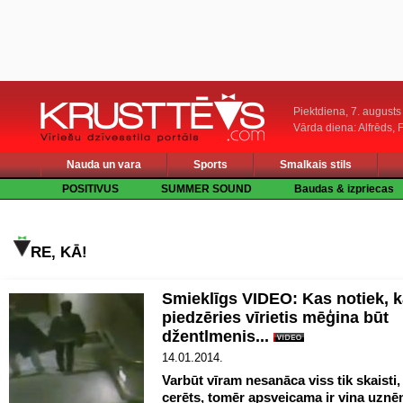
Piektdiena, 7. augusts
Vārda diena: Alfrēds, 
Nauda un vara
Sports
Smalkais stils
POSITIVUS
SUMMER SOUND
Baudas & izpriecas
RE, KĀ!
Smieklīgs VIDEO: Kas notiek, 
piedzēries vīrietis mēģina būt
džentlmenis...
14.01.2014.
Varbūt vīram nesanāca viss tik skaisti, 
cerēts, tomēr apsveicama ir viņa uzņ