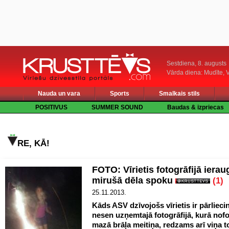
Sestdiena, 8. augusts
Vārda diena: Mudīte, V
Nauda un vara
Sports
Smalkais stils
POSITIVUS
SUMMER SOUND
Baudas & izpriecas
RE, KĀ!
FOTO: Vīrietis fotogrāfijā iera
mirušā dēla spoku
(1)
25.11.2013.
Kāds ASV dzīvojošs vīrietis ir pārlieci
nesen uzņemtajā fotogrāfijā, kurā nof
mazā brāļa meitiņa, redzams arī viņa 