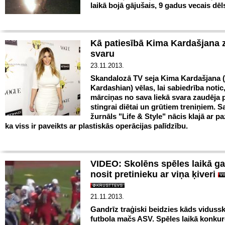
laikā bojā gājušais, 9 gadus vecais dēl
Kā patiesībā Kima Kardašjana 
svaru
23.11.2013.
Skandalozā TV seja Kima Kardašjana 
Kardashian) vēlas, lai sabiedrība notic
mārciņas no sava liekā svara zaudēja p
stingrai diētai un grūtiem treniņiem. S
žurnāls "Life & Style" nācis klajā ar p
ka viss ir paveikts ar plastiskās operācijas palīdzību.
VIDEO: Skolēns spēles laikā ga
nosit pretinieku ar viņa ķiveri
21.11.2013.
Gandrīz traģiski beidzies kāds viduss
futbola mačs ASV. Spēles laikā konku