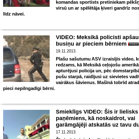
komandas sportists pretiniekam pēkšņ
virsū un ar spēlētāja ķiveri gandrīz nos
līdz nāvei.
VIDEO: Meksikā policisti apša
busiņu ar pieciem bērniem
19.11.2013.
Plašu sašutumu ASV izraisījis video, k
redzams, kā Meksikā ceļojošu amerik
apturējusi policija un, pēc domstarpī
pušu starpā, raidījusi uz sievietes vad
vairākus šāvienus. Mašīnā tobrīd atrad
pieci nepilngadīgi bērni.
Smieklīgs VIDEO: Šis ir lielisks
paņēmiens, kā noskaidrot, vai
garāmgājēji atskatās uz tavu d
17.11.2013.