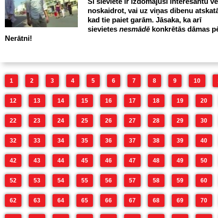
Šī sieviete ir izdomājusi interesantu ve
noskaidrot, vai uz viņas dibenu atskatā
kad tie paiet garām. Jāsaka, ka arī
sievietes
nesmādē
konkrētās dāmas p
Nerātni!
1
2
3
4
5
6
7
8
9
10
12
13
14
15
16
17
18
19
20
22
23
24
25
26
27
28
29
30
32
33
34
35
36
37
38
39
40
42
43
44
45
46
47
48
49
50
52
53
54
55
56
57
58
59
60
62
63
64
65
66
67
68
69
70