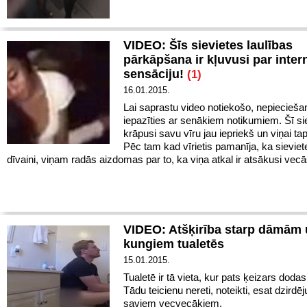
VIDEO: Šīs sievietes laulības
pārkāpšana ir kļuvusi par inter
sensāciju!
(1)
16.01.2015.
Lai saprastu video notiekošo, nepiecieš
iepazīties ar senākiem notikumiem. Šī sie
krāpusi savu vīru jau iepriekš un viņai ta
Pēc tam kad vīrietis pamanīja, ka sieviet
dīvaini, viņam radās aizdomas par to, ka viņa atkal ir atsākusi vecā
VIDEO: Atšķirība starp dāmām
kungiem tualetēs
15.01.2015.
Tualetē ir tā vieta, kur pats ķeizars dodas
Tādu teicienu nereti, noteikti, esat dzirdēj
saviem vecvecākiem.