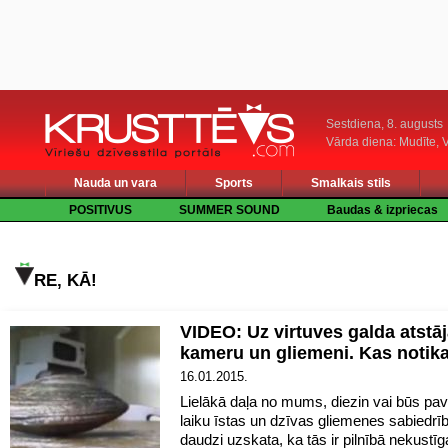
Sestdiena, 8. augusts
Vārda diena: Mudīte, V
Nauda un vara
Sports
Smalkais stils
POSITIVUS
SUMMER SOUND
Baudas & izpriecas
RE, KĀ!
VIDEO: Uz virtuves galda atstā
kameru un gliemeni. Kas notik
16.01.2015.
Lielākā daļa no mums, diezin vai būs pava
laiku īstas un dzīvas gliemenes sabiedrīb
daudzi uzskata, ka tās ir pilnībā nekustīg