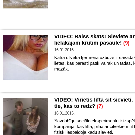
VIDEO: Baiss skats! Sieviete ar
lielākajām krūtīm pasaulē!
(9)
16.01.2015.
Katra cilvēka ķermeņa uzbūve ir savādāka
lietas, kas parasti patīk vairāk un tādas, 
mazāk.
VIDEO: Vīrietis liftā sit sievieti
tie, kas to redz?
(7)
16.01.2015.
Savdabīgu sociālo eksperimentu ir izspēl
kompānija, kas liftā, pilnā ar cilvēkiem, it
fiziski iespaidoja kādu sievieti.