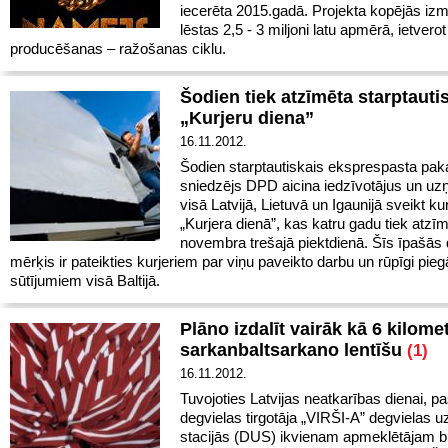
iecerēta 2015.gadā. Projekta kopējās iz
lēstas 2,5 - 3 miljoni latu apmērā, ietverot
producēšanas – ražošanas ciklu.
Šodien tiek atzīmēta starptauti
„Kurjeru diena”
16.11.2012.
Šodien starptautiskais eksprespasta pa
sniedzējs DPD aicina iedzīvotājus un u
visā Latvijā, Lietuvā un Igaunijā sveikt ku
„Kurjera dienā”, kas katru gadu tiek atzī
novembra trešajā piektdienā. Šīs īpašās
mērķis ir pateikties kurjeriem par viņu paveikto darbu un rūpīgi pie
sūtījumiem visā Baltijā.
Plāno izdalīt vairāk kā 6 kilome
sarkanbaltsarkano lentīšu
(1)
16.11.2012.
Tuvojoties Latvijas neatkarības dienai, p
degvielas tirgotāja „VIRŠI-A” degvielas u
stacijās (DUS) ikvienam apmeklētājam b