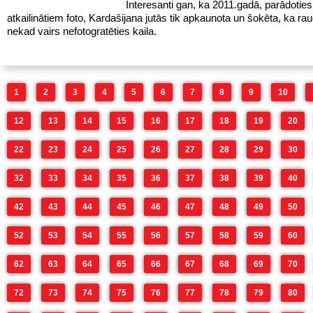
Interesanti gan, ka 2011.gadā, parādotie
atkailinātiem foto, Kardašijana jutās tik apkaunota un šokēta, ka rau
nekad vairs nefotogratēties kaila.
1
2
3
4
5
6
7
8
9
10
12
13
14
15
16
17
18
19
20
22
23
24
25
26
27
28
29
30
32
33
34
35
36
37
38
39
40
42
43
44
45
46
47
48
49
50
52
53
54
55
56
57
58
59
60
62
63
64
65
66
67
68
69
70
72
73
74
75
76
77
78
79
80