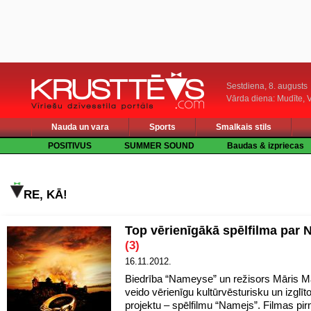
Sestdiena, 8. augusts
Vārda diena: Mudīte, V
Nauda un vara
Sports
Smalkais stils
POSITIVUS
SUMMER SOUND
Baudas & izpriecas
RE, KĀ!
Top vērienīgākā spēlfilma par
(3)
16.11.2012.
Biedrība “Nameyse” un režisors Māris M
veido vērienīgu kultūrvēsturisku un izglīt
projektu – spēlfilmu “Namejs”. Filmas pi