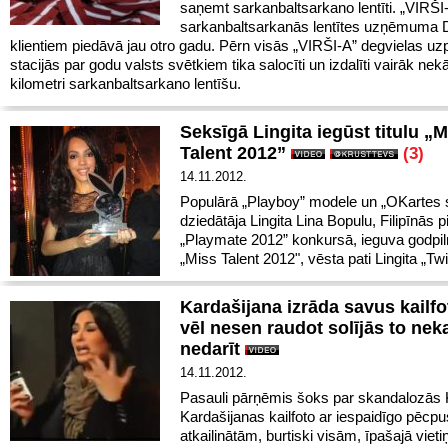
saņemt sarkanbaltsarkano lentīti. „VIRŠI
sarkanbaltsarkanās lentītes uzņēmuma
klientiem piedāvā jau otro gadu. Pērn visās „VIRŠI-A” degvielas uz
stacijās par godu valsts svētkiem tika salocīti un izdalīti vairāk nek
kilometri sarkanbaltsarkano lentīšu.
Seksīgā Lingita iegūst titulu „M
Talent 2012”
(3)
14.11.2012.
Populārā „Playboy” modele un „OKartes 
dziedātāja Lingita Lina Bopulu, Filipīnās p
„Playmate 2012” konkursā, ieguva godpiln
„Miss Talent 2012", vēsta pati Lingita „Twit
Kardašijana izrāda savus kailfo
vēl nesen raudot solījās to nek
nedarīt
14.11.2012.
Pasauli pārņēmis šoks par skandalozās
Kardašijanas kailfoto ar iespaidīgo pēcpu
atkailinātām, burtiski visām, īpašajā viet