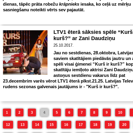
dienas, tāpēc prāta robežu
krāpnieks
iesaka, ko ceļā uz mērķu
sasniegšanu noteikti vērts sev pajautāt.
LTV1 ēterā sāksies spēle “Kurš 
kurš?” ar Zani Daudziņu
25.10.2017.
Jau no sestdienas, 28.oktobra, Latvijas
saviem skatītājiem piedāvās jautru un 
spēli visai ģimenei “Kurš ir kurš?” ko
skatītāju iemīļoto aktrisi Zani Daudziņu
astoņus sestdienu vakarus līdz pat
23.decembrim varēs vērot LTV1 ēterā plkst.21.25. Latvijas Telev
rudens sezonas galvenais jautājums ir - "Kurš ir kurš?".
1
2
3
4
5
6
7
8
9
10
12
13
14
15
16
17
18
19
20