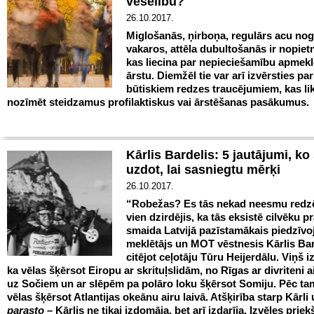
veselību?
26.10.2017.
Miglošanās, ņirboņa, regulārs acu n
vakaros, attēla dubultošanās ir nopietn
kas liecina par nepieciešamību apmekl
ārstu. Diemžēl tie var arī izvērsties pa
būtiskiem redzes traucējumiem, kas li
nozīmēt steidzamus profilaktiskus vai ārstēšanas pasākumus.
Kārlis Bardelis: 5 jautājumi, ko
uzdot, lai sasniegtu mērķi
26.10.2017.
“Robežas? Es tās nekad neesmu redz
vien dzirdējis, ka tās eksistē cilvēku p
smaida Latvijā pazīstamākais piedzīv
meklētājs un MOT vēstnesis Kārlis Bar
citējot ceļotāju Tūru Heijerdālu. Viņš 
ka vēlas šķērsot Eiropu ar skrituļslidām, no Rīgas ar divriteni 
uz Sočiem un ar slēpēm pa polāro loku šķērsot Somiju. Pēc ta
vēlas šķērsot Atlantijas okeānu airu laivā. Atšķirība starp Kārli
parasto
– Kārlis ne tikai izdomāja, bet arī izdarīja. Izvēles prie