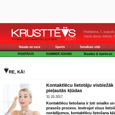
Piektdiena, 7. augusts
Vārda diena: Alfrēds, 
Nauda un vara
Sports
Smalkais stils
POSITIVUS
SUMMER SOUND
Baudas & izpriecas
RE, KĀ!
Kontaktlēcu lietotāju visbiežāk
pieļautās kļūdas
31.10.2017.
Kontaktlēcu lietošana ir ļoti smalks 
prasošs process. Ievērojot visus lieto
norādījumus, kontaktlēcu lietošana kļū