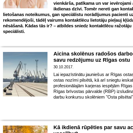
vienkārša, patīkama un var ievērojami 
ikdienas dzīvi. Tomēr nereti gan
konta
lietošanas noteikumus, gan speciālistu norādījumus pacienti uz
rekomendējoši, tādēļ vairums kontaktlēcu lietotāju pieļauj kļūd
nēsāšanā. Kādas tās ir? – atbildes sniedz kontaktlēcu ražotāju
speciālisti.
Aicina skolēnus radošos darbos
savu redzējumu uz Rīgas ostu
30.10.2017.
Lai iepazīstinātu jauniešus ar Rīgas osta
ostas nozīmi pilsētā, kā arī sniegtu ieska
profesionālajām karjeras iespējām Rīgas
Rīgas brīvostas pārvalde (RBP) izsludin
darbu konkursu skolēniem "Osta pilsētai"
Kā ikdienā rūpēties par savu a