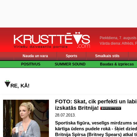
Piektdiena, 7. augusts
Vārda diena: Alfrēds, 
Nauda un vara
Sports
Smalkais stils
POSITIVUS
SUMMER SOUND
Baudas & izpriecas
RE, KĀ!
FOTO: Skat, cik perfekti un labi
izskatās Britnija!
28.07.2013.
Sportiska figūra, veselīgs mirdzums s
kārtīga ūdens pudele rokā - šķiet dzied
Britnija Spīrsa (Britney Spears) atkal t