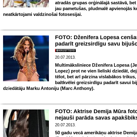
atradās grupas orģinālajā sastāvā, bet
jau pametušas, pludmalē apvienojās k
neatkārtojami valdzinošai fotosesijai.
FOTO: Dženifera Lopesa cenša
padarīt greizsirdīgu savu bijušo
20.07.2013.
Multimāksliniece Dženifera Lopesa (Je
Lopez) prot ne vien lieliski dziedāt, de
tēlot, bet arī pārzina vislabākos trikus,
baltkvēlei greizsirdīgu padarīt savui bi
dziedātāju Marku Antoniju (Marc Anthony).
FOTO: Aktrise Demija Mūra fot
nejauši parāda savas apakšbik
20.07.2013.
50 gadu vecā amerikāņu aktrise Demij