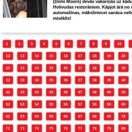
(Demi Moore) devās vakariņās uz kād
Holivudas restorāniem. Kāpjot ārā no 
automašīnas, māksliniecei sanāca neli
misēklis!
1
2
3
4
5
6
7
8
9
10
12
13
14
15
16
17
18
19
20
22
23
24
25
26
27
28
29
30
32
33
34
35
36
37
38
39
40
42
43
44
45
46
47
48
49
50
52
53
54
55
56
57
58
59
60
62
63
64
65
66
67
68
69
70
72
73
74
75
76
77
78
79
80