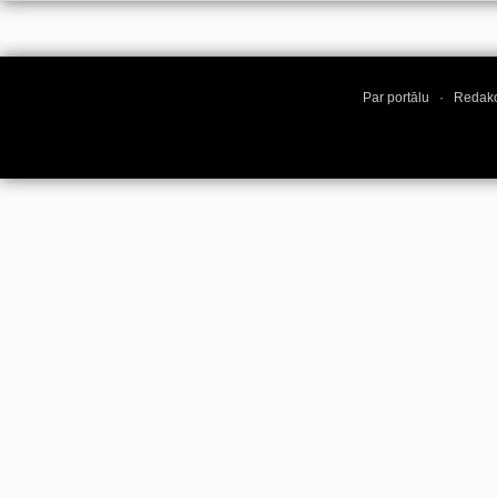
Par portālu
·
Redakc