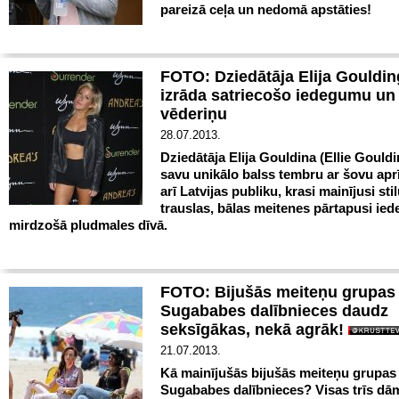
pareizā ceļa un nedomā apstāties!
FOTO: Dziedātāja Elija Gouldi
izrāda satriecošo iedegumu un 
vēderiņu
28.07.2013.
Dziedātāja Elija Gouldina (Ellie Gouldi
savu unikālo balss tembru ar šovu aprī
arī Latvijas publiku, krasi mainījusi sti
trauslas, bālas meitenes pārtapusi ie
mirdzošā pludmales dīvā.
FOTO: Bijušās meiteņu grupas
Sugababes dalībnieces daudz
seksīgākas, nekā agrāk!
21.07.2013.
Kā mainījušās bijušās meiteņu grupas
Sugababes dalībnieces? Visas trīs dā