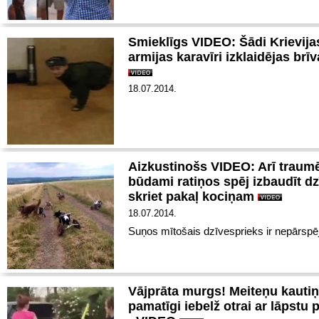
Smieklīgs VIDEO: Šādi Krievija
armijas karavīri izklaidējas brīv
18.07.2014.
Aizkustinošs VIDEO: Arī traumē
būdami ratiņos spēj izbaudīt dz
skriet pakaļ kociņam
18.07.2014.
Suņos mītošais dzīvesprieks ir nepārsp
Vājprāta murgs! Meiteņu kautiņ
pamatīgi iebelž otrai ar lāpstu 