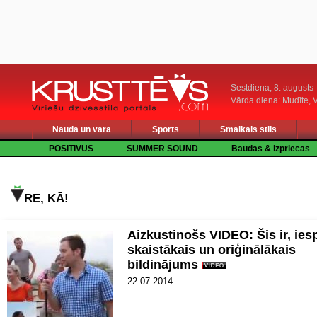
Sestdiena, 8. augusts
Vārda diena: Mudīte, V
Nauda un vara
Sports
Smalkais stils
POSITIVUS
SUMMER SOUND
Baudas & izpriecas
RE, KĀ!
Aizkustinošs VIDEO: Šis ir, ies
skaistākais un oriģinālākais
bildinājums
22.07.2014.