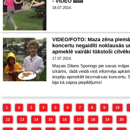
- VIDEO
18.07.2014.
VIDEO/FOTO: Maza zēna piemā
koncertu negaidīti noklausās u
apmeklē vairāki tūkstoši cilvē
17.07.2014.
Mazais Dilans Sporings pie savas mājas 
izkārtni, tādā veidā viņš informēja apkārt
iespēju apmeklēt bezmaksas koncertu. 
bija kā sapņa piepildījums!
1
2
3
4
5
6
7
8
9
10
12
13
14
15
16
17
18
19
20