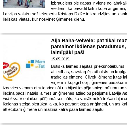
izbrauciens pie dabas ir viens no labākaj
veidiem, kā pavadīt laiku kopā ar ģimeni
Latvijas valsts meži eksperts Kristaps Didže ir izraudzījies un iesa
lieliskas vietas, kur nosvinēt Ģimenes dienu.
Aija Baha-Velvele: pat tikai maz
pamainot ikdienas paradumus, 
laimīgāki paši
15.05.2015.
Būtisks laimes sajūtas priekšnoteikums i
attiecības, savstarpējs atbalsts un kopīg
tradīcijas ģimenē. Cilvēki ģimenē jūtas la
viņiem ir kopīgi hobiji, ģimenes pasākumi, 
izdevies vienam otru iepriecināt un bijusi iespēja sniegt mīļumu un 
liecina padziļinātais laimes un ģimenes attiecību pētījums Latvijā
Am
indekss.
Vienlaikus pētījumā secināts, ka vairāk nekā trešai daļai c
ikdienas steigā pietrūkst laika, ko pavadīt kopā ar ģimeni, un tas kai
attiecībām ģimenē un mazina katra paša laimes sajūtu.