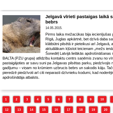
Jelgavā vīrieti pastaigas laikā 
bebrs
14.05.2015.
Pirms laika mežacūkas bija iecienījušas 
Rīgā, Juglas apkārtnē, bet dzīvā daba s
klātbūtni pilsētā ir pieteikusi arī Jelgavā, 
aktuālākam kļūstot teicienam „mežs ienāk
Šonedēļ Latvijā lielākās apdrošināšanas 
BALTA (PZU grupa) atlīdzību kontaktu centrs saņēmis zvanu no vīri
pastaigājoties ar savu suni pa Jelgavas pilsētas parku, piedzīvojis
gadījumu – viņam no krūmiem uzbrucis bebrs un sakodis kāju. Ta
pieredzē piedzīvoti arī citi neparasti dzīvnieku kodumi, kad noderēji
apdrošinātāja atbalsts.
1
2
3
4
5
6
7
8
9
10
12
13
14
15
16
17
18
19
20