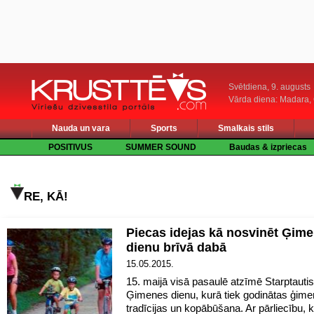
Svētdiena, 9. augusts
Vārda diena: Madara
Nauda un vara
Sports
Smalkais stils
POSITIVUS
SUMMER SOUND
Baudas & izpriecas
RE, KĀ!
Piecas idejas kā nosvinēt Ģim
dienu brīvā dabā
15.05.2015.
15. maijā visā pasaulē atzīmē Starptauti
Ģimenes dienu, kurā tiek godinātas ģim
tradīcijas un kopābūšana. Ar pārliecību, 