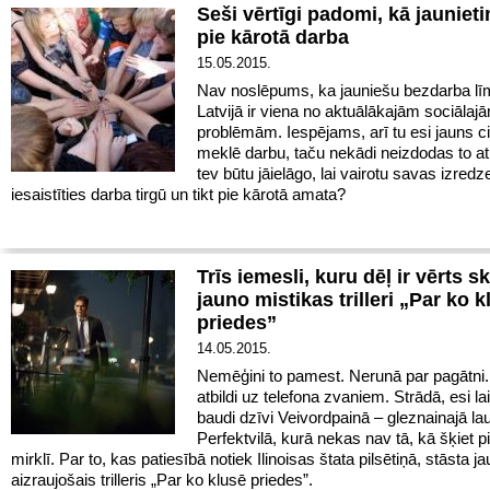
Seši vērtīgi padomi, kā jaunieti
pie kārotā darba
15.05.2015.
Nav noslēpums, ka jauniešu bezdarba lī
Latvijā ir viena no aktuālākajām sociālaj
problēmām. Iespējams, arī tu esi jauns c
meklē darbu, taču nekādi neizdodas to at
tev būtu jāielāgo, lai vairotu savas izredz
iesaistīties darba tirgū un tikt pie kārotā amata?
Trīs iemesli, kuru dēļ ir vērts sk
jauno mistikas trilleri „Par ko k
priedes”
14.05.2015.
Nemēģini to pamest. Nerunā par pagātni
atbildi uz telefona zvaniem. Strādā, esi l
baudi dzīvi Veivordpainā – gleznainajā la
Perfektvilā, kurā nekas nav tā, kā šķiet p
mirklī. Par to, kas patiesībā notiek Ilinoisas štata pilsētiņā, stāsta j
aizraujošais trilleris „Par ko klusē priedes”.