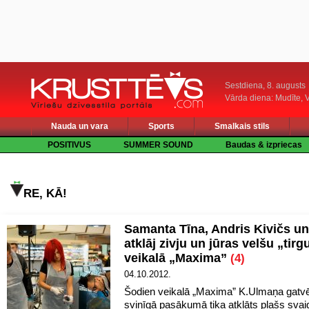
Sestdiena, 8. augusts
Vārda diena: Mudīte, V
Nauda un vara
Sports
Smalkais stils
POSITIVUS
SUMMER SOUND
Baudas & izpriecas
RE, KĀ!
Samanta Tīna, Andris Kivičs u
atklāj zivju un jūras velšu „tirg
veikalā „Maxima”
(4)
04.10.2012.
Šodien veikalā „Maxima” K.Ulmaņa gatv
svinīgā pasākumā tika atklāts plašs svai