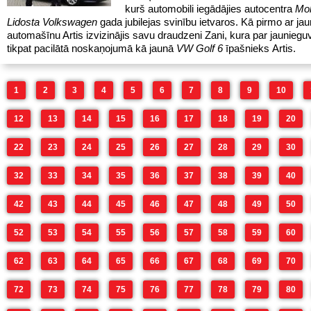
kurš automobili iegādājies autocentra
Mol
Lidosta Volkswagen
gada jubilejas svinību ietvaros. Kā pirmo ar ja
automašīnu Artis izvizinājis savu draudzeni Zani, kura par jauniegu
tikpat pacilātā noskaņojumā kā jaunā
VW Golf 6
īpašnieks
Artis.
1
2
3
4
5
6
7
8
9
10
12
13
14
15
16
17
18
19
20
22
23
24
25
26
27
28
29
30
32
33
34
35
36
37
38
39
40
42
43
44
45
46
47
48
49
50
52
53
54
55
56
57
58
59
60
62
63
64
65
66
67
68
69
70
72
73
74
75
76
77
78
79
80