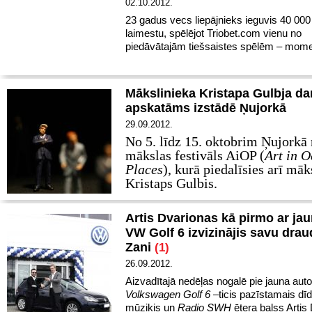
02.10.2012.
23 gadus vecs liepājnieks ieguvis 40 000 e
laimestu, spēlējot Triobet.com vienu no
piedāvātajām tiešsaistes spēlēm – momen
Mākslinieka Kristapa Gulbja da
apskatāms izstādē Ņujorkā
29.09.2012.
No 5. līdz 15. oktobrim Ņujorkā 
mākslas festivāls AiOP (
Art in 
Places
), kurā piedalīsies arī māk
Kristaps Gulbis.
Artis Dvarionas kā pirmo ar ja
VW Golf 6 izvizinājis savu drau
Zani
(1)
26.09.2012.
Aizvadītajā nedēļas nogalē pie jauna auto
Volkswagen Golf 6
–ticis pazīstamais dīd
mūziķis un
Radio SWH
ētera balss Artis