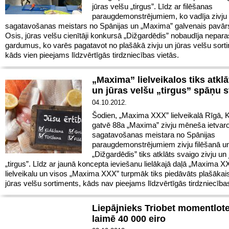
jūras velšu „tirgus”. Līdz ar filēšanas
paraugdemonstrējumiem, ko vadīja zivju
sagatavošanas meistars no Spānijas un „Maxima” galvenais pavār
Osis, jūras velšu cienītāji konkursā „Dižgardēdis” nobaudīja nepara
gardumus, ko varēs pagatavot no plašākā zivju un jūras velšu sort
kāds vien pieejams līdzvērtīgās tirdzniecības vietās.
„Maxima” lielveikalos tiks atklā
un jūras velšu „tirgus” spāņu st
04.10.2012.
Šodien, „Maxima XXX” lielveikalā Rīgā, 
gatvē 88a „Maxima” zivju mēneša ietvaro
sagatavošanas meistara no Spānijas
paraugdemonstrējumiem zivju filēšanā u
„Dižgardēdis” tiks atklāts svaigo zivju un
„tirgus”. Līdz ar jaunā koncepta ieviešanu lielākajā daļā
„Maxima X
lielveikalu un visos „Maxima XXX” turpmāk tiks piedāvāts plašākais
jūras velšu sortiments, kāds nav pieejams līdzvērtīgās tirdzniecība
Liepājnieks Triobet momentlote
laimē 40 000 eiro