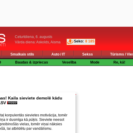
Ceturtdiena, 6. augusts
Seko:
8 185
Vārda diena: Askolds, Aisma
Smalkais stils
Auto / IT
Sekss
Tūrisms / Vie
D
Baudas & izpriecas
Veselība
Mode
Re, kā!
s! Kaila sieviete demolē kādu
ASV
taļ korpulentās sievietes motivācija, tomēr
 viņa ir dusmīga kā
pūķis.
Sieviete neesot
apreibinošās vielas, tomēr viņai nāksies
ekšā, lai atbildētu par vandālismu.