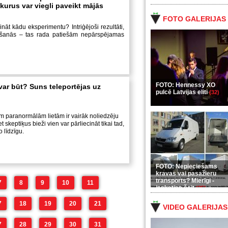
kurus var viegli paveikt mājās
FOTO GALERIJAS
nāt kādu eksperimentu? Intriģējoši rezultāti,
ošanās – tas rada patiešām nepārspējamas
FOTO: Hennessy XO
var būt? Suns teleportējas uz
pulcē Latvijas eliti
(32)
m paranormālām lietām ir vairāk noliedzēju
t skeptiķus bieži vien var pārliecināt tikai tad,
o līdzīgu.
FOTO: Nepieciešams
kravas vai pasažieru
transports? Mierīgi -
7
8
9
10
11
ieskaties šeit
(35)
7
18
19
20
21
VIDEO GALERIJAS
7
28
29
30
31