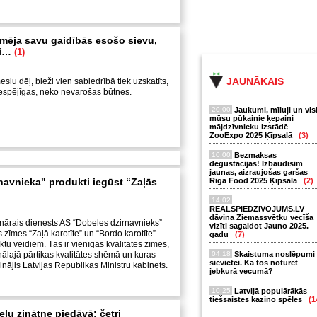
ilmēja savu gaidībās esošo sievu,
ņi…
(1)
JAUNĀKAIS
lu dēļ, bieži vien sabiedrībā tiek uzskatīts,
nespējīgas, neko nevarošas būtnes.
20:00
Jaukumi, mīluļi un vis
mūsu pūkainie ķepaiņi
mājdzīvnieku izstādē
ZooExpo 2025 Ķīpsalā
(3)
10:00
Bezmaksas
degustācijas! Izbaudīsim
jaunas, aizraujošas garšas
navnieka" produkti iegūst “Zaļās
Riga Food 2025 Ķīpsalā
(2)
14:02
REALSPIEDZIVOJUMS.LV
dāvina Ziemassvētku vecīša
inārais dienests AS “Dobeles dzirnavnieks”
vizīti sagaidot Jauno 2025.
es zīmes “Zaļā karotīte” un “Bordo karotīte”
gadu
(7)
u veidiem. Tās ir vienīgās kvalitātes zīmes,
onālajā pārtikas kvalitātes shēmā un kuras
04:18
Skaistuma noslēpumi
sievietei. Kā tos noturēt
prinājis Latvijas Republikas Ministru kabinets.
jebkurā vecumā?
10:25
Latvijā populārākās
tiešsaistes kazino spēles
(1
lu zinātne piedāvā: četri