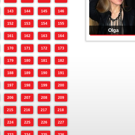
143
144
145
146
152
153
154
155
Olga
161
162
163
164
170
171
172
173
179
180
181
182
188
189
190
191
197
198
199
200
206
207
208
209
215
216
217
218
224
225
226
227
233
234
235
236