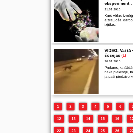
eksperimenti, 
21.01.2015.
Kurš vēlas izmēģi
aizraujoša darb
izjūtas.
VIDEO: Vai tā 
šosejas
(1)
20.01.2015.
Protams, ka šādā
nekā piekritēju, be
ja paši piedzīvo k
1
2
3
4
5
6
12
13
14
15
16
1
22
23
24
25
26
2