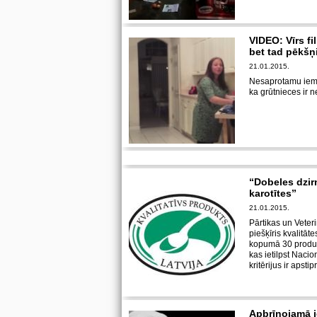
VIDEO: Vīrs f
bet tad pēkš
21.01.2015.
Nesaprotamu iemes
ka grūtnieces ir 
“Dobeles dzir
karotītes”
21.01.2015.
Pārtikas un Veter
piešķīris kvalitāt
kopumā 30 produkt
kas ietilpst Naci
kritērijus ir apsti
Apbrīnojamā ie