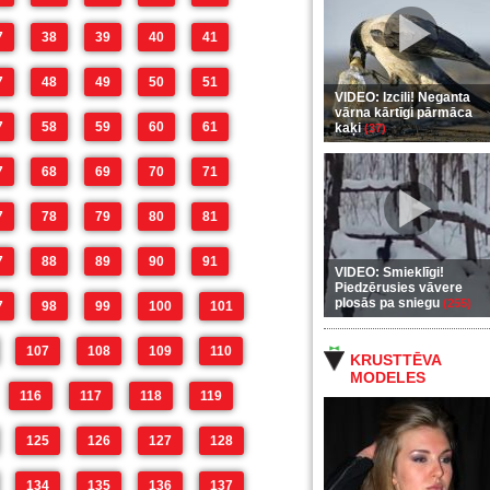
7
38
39
40
41
7
48
49
50
51
VIDEO: Izcili! Neganta
vārna kārtīgi pārmāca
7
58
59
60
61
kaķi
(37)
7
68
69
70
71
7
78
79
80
81
7
88
89
90
91
VIDEO: Smieklīgi!
Piedzērusies vāvere
plosās pa sniegu
(255)
7
98
99
100
101
107
108
109
110
KRUSTTĒVA
MODELES
116
117
118
119
125
126
127
128
134
135
136
137