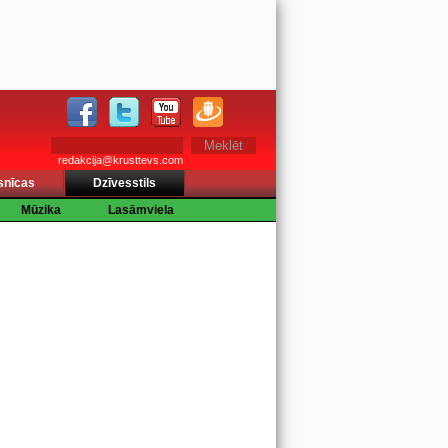
redakcija@krusttevs.com
snīcas
Dzīvesstils
Mūzika
Lasāmviela