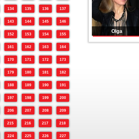
134
135
136
137
143
144
145
146
Olga
152
153
154
155
161
162
163
164
170
171
172
173
179
180
181
182
188
189
190
191
197
198
199
200
206
207
208
209
215
216
217
218
224
225
226
227