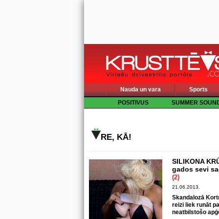
Nauda un vara
Sports
POSITIVUS
SUMMER SOUN
RE, KĀ!
SILIKONA KRŪT
gados sevi sa
(2)
21.06.2013.
Skandalozā Kortn
reizi liek runāt
neatbilstošo apģē