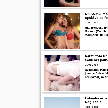
ŪNIKUMS: Māt
apakšveļas fo
21.06.2013.
Rita Bendeka (R
Džonsu (Camila 
Magazine” rīkota
Karsti foto un
Sairusas jau
21.06.2013.
Dziedātāja Mailij
jauno mūzikas kl
liek domāt, ka š
Latvietis nolē
Roņu salai
20.06.2013.