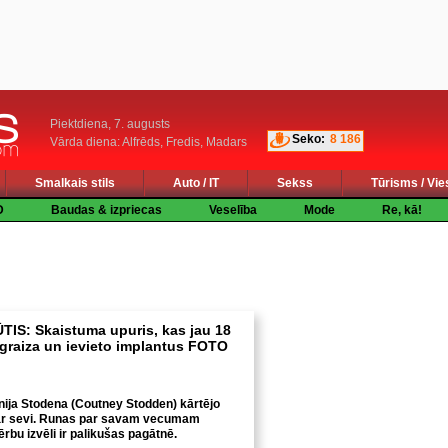
Piektdiena, 7. augusts
Seko:
8 186
Vārda diena: Alfrēds, Fredis, Madars
Smalkais stils
Auto / IT
Sekss
Tūrisms / Vie
D
Baudas & izpriecas
Veselība
Mode
Re, kā!
IS: Skaistuma upuris, kas jau 18
graiza un ievieto implantus FOTO
ija Stodena (Coutney Stodden) kārtējo
 par sevi. Runas par savam vecumam
rbu izvēli ir palikušas pagātnē.