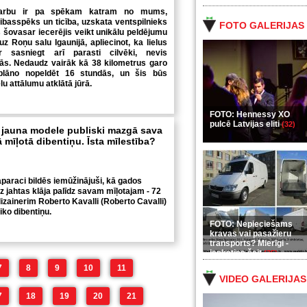
darbu ir pa spēkam katram no mums,
basspēks un ticība, uzskata ventspilnieks
FOTO GALERIJAS
ņš šovasar iecerējis veikt unikālu peldējumu
z Roņu salu Igaunijā, apliecinot, ka lielus
 sasniegt arī parasti cilvēki, nevis
mās. Nedaudz vairāk kā 38 kilometrus garo
 plāno nopeldēt 16 stundās, un šis būs
lu attālumu atklātā jūrā.
FOTO: Hennessy XO
pulcē Latvijas eliti
(32)
jauna modele publiski mazgā sava
 mīļotā dibentiņu. Īsta mīlestība?
aparaci bildēs iemūžinājuši, kā gados
z jahtas klāja palīdz savam mīļotajam - 72
zainerim Roberto Kavalli (Roberto Cavalli)
iko dibentiņu.
FOTO: Nepieciešams
kravas vai pasažieru
transports? Mierīgi -
ieskaties šeit
(35)
7
8
9
10
11
VIDEO GALERIJAS
7
18
19
20
21