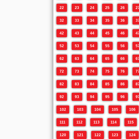
22
23
24
25
26
2
32
33
34
35
36
3
42
43
44
45
46
4
52
53
54
55
56
5
62
63
64
65
66
6
72
73
74
75
76
7
82
83
84
85
86
8
92
93
94
95
96
9
102
103
104
105
106
111
112
113
114
115
120
121
122
123
124