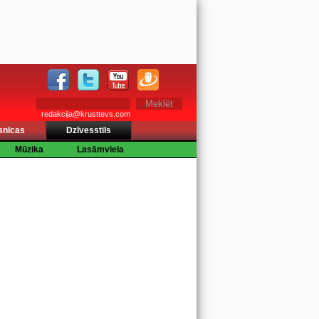
redakcija@krusttevs.com
snīcas
Dzīvesstils
Mūzika
Lasāmviela