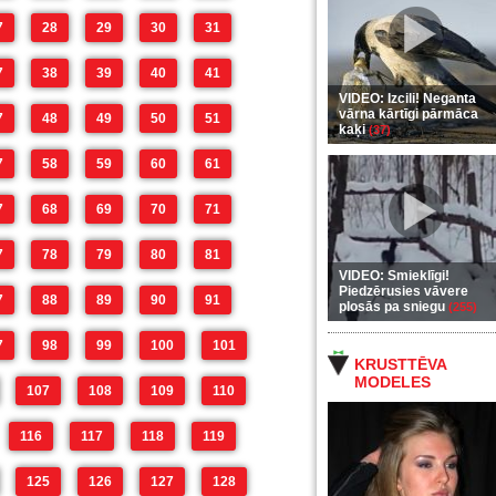
7
28
29
30
31
7
38
39
40
41
VIDEO: Izcili! Neganta
vārna kārtīgi pārmāca
7
48
49
50
51
kaķi
(37)
7
58
59
60
61
7
68
69
70
71
7
78
79
80
81
VIDEO: Smieklīgi!
Piedzērusies vāvere
7
88
89
90
91
plosās pa sniegu
(255)
7
98
99
100
101
KRUSTTĒVA
MODELES
107
108
109
110
116
117
118
119
125
126
127
128