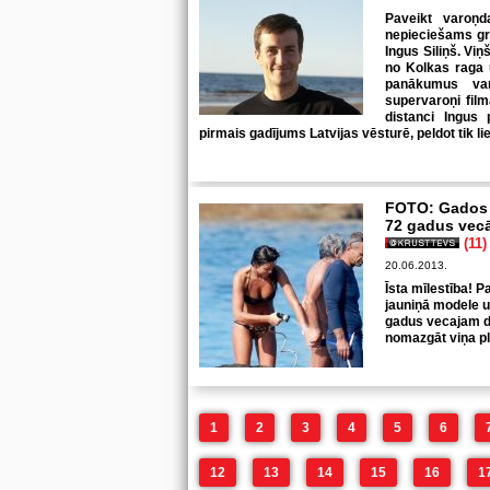
Paveikt varoņ
nepieciešams gri
Ingus Siliņš. Vi
no Kolkas raga u
panākumus var
supervaroņi fil
distanci Ingus
pirmais gadījums Latvijas vēsturē, peldot tik lie
FOTO: Gados 
72 gadus vecā
(11)
20.06.2013.
Īsta mīlestība! P
jauniņā modele u
gadus vecajam di
nomazgāt viņa pl
1
2
3
4
5
6
12
13
14
15
16
1