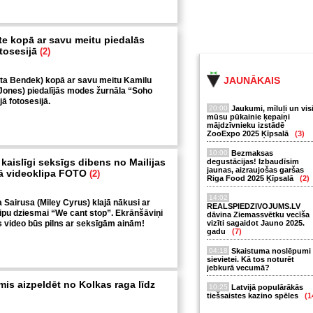
e kopā ar savu meitu piedalās
tosesijā
(2)
JAUNĀKAIS
ita Bendek) kopā ar savu meitu Kamilu
Jones) piedalījās modes žurnāla “Soho
jā fotosesijā.
20:00
Jaukumi, mīluļi un vis
mūsu pūkainie ķepaiņi
mājdzīvnieku izstādē
ZooExpo 2025 Ķīpsalā
(3)
10:00
Bezmaksas
 kaislīgi seksīgs dibens no Mailijas
degustācijas! Izbaudīsim
jaunas, aizraujošas garšas
nā videoklipa FOTO
(2)
Riga Food 2025 Ķīpsalā
(2)
14:02
a Sairusa (Miley Cyrus) klajā nākusi ar
REALSPIEDZIVOJUMS.LV
ipu dziesmai “We cant stop”. Ekrānšāviņi
dāvina Ziemassvētku vecīša
is video būs pilns ar seksīgām ainām!
vizīti sagaidot Jauno 2025.
gadu
(7)
04:18
Skaistuma noslēpumi
sievietei. Kā tos noturēt
jebkurā vecumā?
mis aizpeldēt no Kolkas raga līdz
10:25
Latvijā populārākās
tiešsaistes kazino spēles
(1