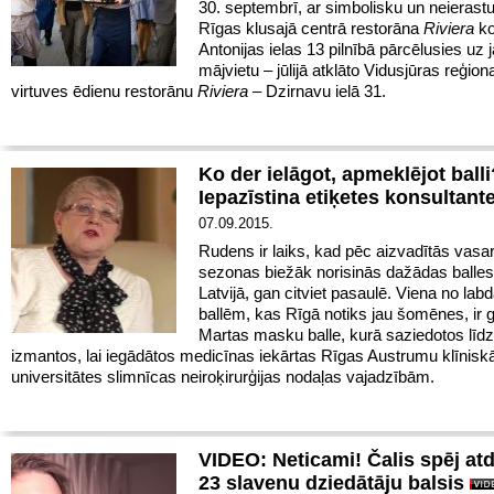
30. septembrī, ar simbolisku un neierastu
Rīgas klusajā centrā restorāna
Riviera
ko
Antonijas ielas 13 pilnībā pārcēlusies uz 
mājvietu – jūlijā atklāto Vidusjūras reģion
virtuves ēdienu restorānu
Riviera
– Dzirnavu ielā 31.
Ko der ielāgot, apmeklējot balli
Iepazīstina etiķetes konsultant
07.09.2015.
Rudens ir laiks, kad pēc aizvadītās vasa
sezonas biežāk norisinās dažādas balle
Latvijā, gan citviet pasaulē. Viena no lab
ballēm, kas Rīgā notiks jau šomēnes, ir 
Martas masku balle, kurā saziedotos līd
izmantos, lai iegādātos medicīnas iekārtas Rīgas Austrumu klīnisk
universitātes slimnīcas neiroķirurģijas nodaļas vajadzībām.
VIDEO: Neticami! Čalis spēj atd
23 slavenu dziedātāju balsis