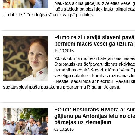
plauktos aicina pircējus izvēlēties veselīg
taču sabiedrībā bieži tiek jaukti pilnīgi da
– “dabisks”, “ekoloģisks” un “svaigs” produkts.
Pirmo reizi Latvijā slaveni pavā
bērniem mācīs veselīga uztura
19.10.2015.
20. oktobrī pirmo reizi Latvijā norisināsie
Starptautiskās šefpavāru dienas aktivitāt
uzmanības centrā šogad ir tēma “Veselīgi
veselīga nākotne”. Pārtikas ražošanas k
"Nestle" sadarbībā ar biedrību "Pavāru klu
sagatavojusi īpašu pasākumu programmu Rīgā un Jelgavā.
FOTO: Restorāns Riviera ar si
gājienu pa Antonijas ielu no di
pārceļas uz ziemeļiem
02.10.2015.