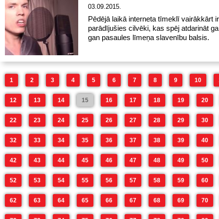
03.09.2015.
Pēdējā laikā interneta tīmeklī vairākkārt ir
parādījušies cilvēki, kas spēj atdarināt ga
gan pasaules līmeņa slavenību balsis.
1
2
3
4
5
6
7
8
9
10
12
13
14
15
16
17
18
19
20
22
23
24
25
26
27
28
29
30
32
33
34
35
36
37
38
39
40
42
43
44
45
46
47
48
49
50
52
53
54
55
56
57
58
59
60
62
63
64
65
66
67
68
69
70