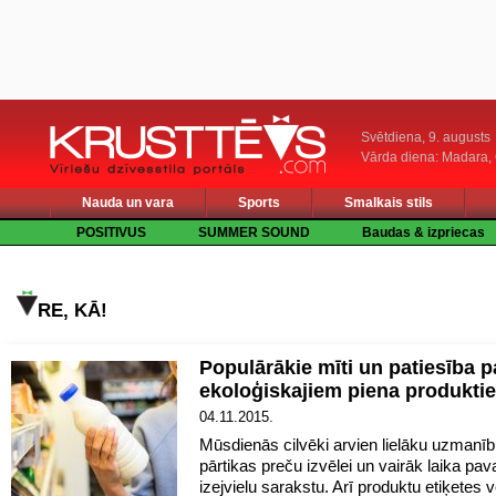
Svētdiena, 9. augusts
Vārda diena: Madara
Nauda un vara
Sports
Smalkais stils
POSITIVUS
SUMMER SOUND
Baudas & izpriecas
RE, KĀ!
Populārākie mīti un patiesība p
ekoloģiskajiem piena produkti
04.11.2015.
Mūsdienās cilvēki arvien lielāku uzmanīb
pārtikas preču izvēlei un vairāk laika pav
izejvielu sarakstu. Arī produktu etiķetes v